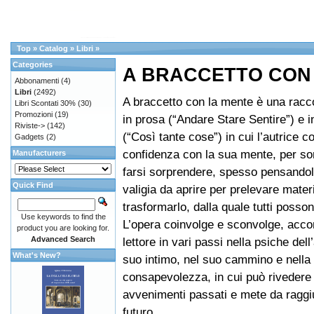
Top
»
Catalog
»
Libri
»
Categories
A BRACCETTO CON
Abbonamenti
(4)
Libri
(2492)
A braccetto con la mente è una racco
Libri Scontati 30%
(30)
Promozioni
(19)
in prosa (“Andare Stare Sentire”) e i
Riviste->
(142)
(“Così tante cose”) in cui l’autrice co
Gadgets
(2)
confidenza con la sua mente, per so
Manufacturers
farsi sorprendere, spesso pensando
Quick Find
valigia da aprire per prelevare mater
trasformarlo, dalla quale tutti posson
Use keywords to find the
L’opera coinvolge e sconvolge, acc
product you are looking for.
Advanced Search
lettore in vari passi nella psiche dell
What's New?
suo intimo, nel suo cammino e nella
consapevolezza, in cui può rivedere
avvenimenti passati e mete da raggi
futuro.