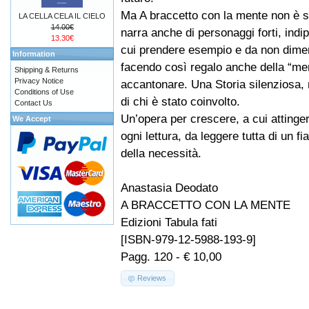
Ma A braccetto con la mente non è s
LA CELLA CELA IL CIELO
14.00€
narra anche di personaggi forti, indi
13.30€
cui prendere esempio e da non dimen
Information
facendo così regalo anche della “me
Shipping & Returns
Privacy Notice
accantonare. Una Storia silenziosa,
Conditions of Use
di chi è stato coinvolto.
Contact Us
Un’opera per crescere, a cui attinger
We Accept
ogni lettura, da leggere tutta di un f
della necessità.
Anastasia Deodato
A BRACCETTO CON LA MENTE
Edizioni Tabula fati
[ISBN-979-12-5988-193-9]
Pagg. 120 - € 10,00
Reviews