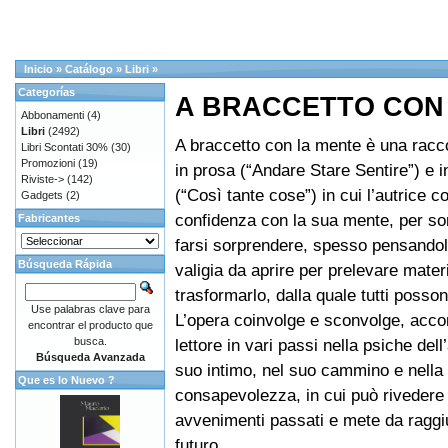
Inicio
»
Catálogo
»
Libri
»
Categorías
A BRACCETTO CON
Abbonamenti
(4)
Libri
(2492)
A braccetto con la mente è una racco
Libri Scontati 30%
(30)
Promozioni
(19)
in prosa (“Andare Stare Sentire”) e i
Riviste->
(142)
(“Così tante cose”) in cui l’autrice co
Gadgets
(2)
confidenza con la sua mente, per so
Fabricantes
farsi sorprendere, spesso pensando
Búsqueda Rápida
valigia da aprire per prelevare mater
trasformarlo, dalla quale tutti posson
Use palabras clave para
L’opera coinvolge e sconvolge, acc
encontrar el producto que
busca.
lettore in vari passi nella psiche dell
Búsqueda Avanzada
suo intimo, nel suo cammino e nella
Que es lo Nuevo ?
consapevolezza, in cui può rivedere
avvenimenti passati e mete da raggi
futuro.