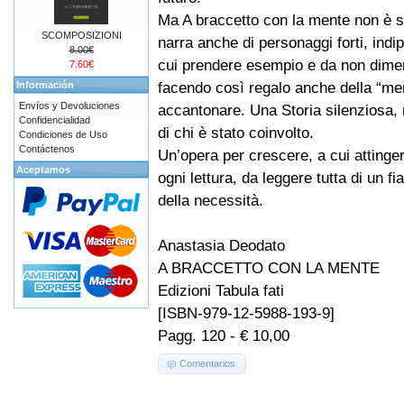
Ma A braccetto con la mente non è s
SCOMPOSIZIONI
narra anche di personaggi forti, indi
8.00€
cui prendere esempio e da non dimen
7.60€
facendo così regalo anche della “me
Información
Envíos y Devoluciones
accantonare. Una Storia silenziosa,
Confidencialidad
di chi è stato coinvolto.
Condiciones de Uso
Contáctenos
Un’opera per crescere, a cui attinger
Aceptamos
ogni lettura, da leggere tutta di un f
della necessità.
Anastasia Deodato
A BRACCETTO CON LA MENTE
Edizioni Tabula fati
[ISBN-979-12-5988-193-9]
Pagg. 120 - € 10,00
Comentarios