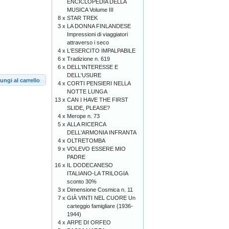
ENCICLOPEDIA DELLA
MUSICA Volume III
8 x
STAR TREK
3 x
LA DONNA FINLANDESE
Impressioni di viaggiatori
attraverso i seco
4 x
L'ESERCITO IMPALPABILE
6 x
Tradizione n. 619
6 x
DELL'INTERESSE E
DELL'USURE
ungi al carrello
4 x
CORTI PENSIERI NELLA
NOTTE LUNGA
13 x
CAN I HAVE THE FIRST
SLIDE, PLEASE?
4 x
Merope n. 73
5 x
ALLA RICERCA
DELL'ARMONIA INFRANTA
4 x
OLTRETOMBA
9 x
VOLEVO ESSERE MIO
PADRE
16 x
IL DODECANESO
ITALIANO-LA TRILOGIA
sconto 30%
3 x
Dimensione Cosmica n. 11
7 x
GIÀ VINTI NEL CUORE Un
carteggio famigliare (1936-
1944)
4 x
ARPE DI ORFEO