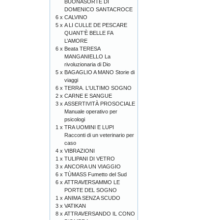
BUONASORTE DI
DOMENICO SANTACROCE
6 x
CALVINO
5 x
A LI CULLE DE PESCARE
QUANT’È BELLE FA
L’AMORE
6 x
Beata TERESA
MANGANIELLO La
rivoluzionaria di Dio
5 x
BAGAGLIO A MANO Storie di
viaggi
6 x
TERRA. L'ULTIMO SOGNO
2 x
CARNE E SANGUE
3 x
ASSERTIVITÀ PROSOCIALE
Manuale operativo per
psicologi
1 x
TRA UOMINI E LUPI
Racconti di un veterinario per
caso
4 x
VIBRAZIONI
1 x
TULIPANI DI VETRO
3 x
ANCORA UN VIAGGIO
6 x
TÙMASS Fumetto del Sud
6 x
ATTRAVERSAMMO LE
PORTE DEL SOGNO
1 x
ANIMA SENZA SCUDO
3 x
VATIKAN
8 x
ATTRAVERSANDO IL CONO