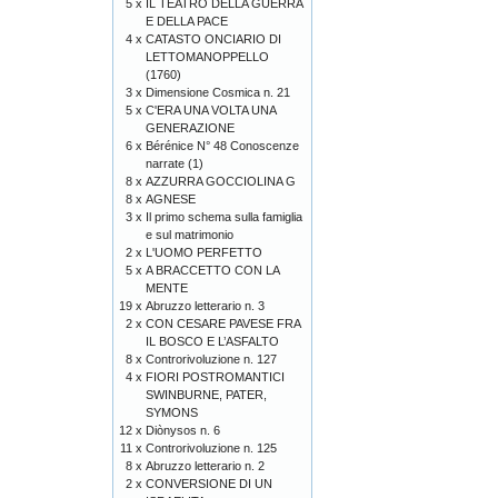
5 x
IL TEATRO DELLA GUERRA
E DELLA PACE
4 x
CATASTO ONCIARIO DI
LETTOMANOPPELLO
(1760)
3 x
Dimensione Cosmica n. 21
5 x
C'ERA UNA VOLTA UNA
GENERAZIONE
6 x
Bérénice N° 48 Conoscenze
narrate (1)
8 x
AZZURRA GOCCIOLINA G
8 x
AGNESE
3 x
Il primo schema sulla famiglia
e sul matrimonio
2 x
L'UOMO PERFETTO
5 x
A BRACCETTO CON LA
MENTE
19 x
Abruzzo letterario n. 3
2 x
CON CESARE PAVESE FRA
IL BOSCO E L’ASFALTO
8 x
Controrivoluzione n. 127
4 x
FIORI POSTROMANTICI
SWINBURNE, PATER,
SYMONS
12 x
Diònysos n. 6
11 x
Controrivoluzione n. 125
8 x
Abruzzo letterario n. 2
2 x
CONVERSIONE DI UN