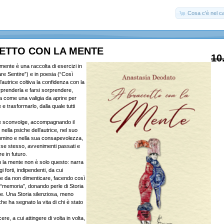
Cosa c'è nel ca
ETTO CON LA MENTE
10
mente è una raccolta di esercizi in
re Sentire”) e in poesia (“Così
l’autrice coltiva la confidenza con la
prenderla e farsi sorprendere,
 come una valigia da aprire per
e trasformarlo, dalla quale tutti
 e sconvolge, accompagnando il
i nella psiche dell’autrice, nel suo
mmino e nella sua consapevolezza,
e se stesso, avvenimenti passati e
e in futuro.
 la mente non è solo questo: narra
 forti, indipendenti, da cui
e da non dimenticare, facendo così
 “memoria”, donando perle di Storia
e. Una Storia silenziosa, meno
he ha segnato la vita di chi è stato
re, a cui attingere di volta in volta,