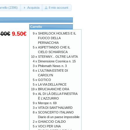
rrello (2396)
Acquista
Il mio account
Carrello
.00€
9.50€
9 x
SHERLOCK HOLMES E IL
FUOCO DELLA
PERNACCHIA
5 x
ASPETTANDO CHE IL
CIELO SCHIARISCA
10 x
STEFANY... OLTRE LA VITA
4 x
Dimensione Cosmica n. 15
3 x
Philomath News n. 3
6 x
L'ULTIMA ESTATE DI
CAROLYN
5 x
GOTICO
5 x
LA VIA DELLA PACE
19 x
BRUCIA ANCHE ORA
9 x
AL DI LÀ DELLA FINESTRA
È L'AZZURRO
9 x
Merope n. 69
3 x
VITA DI SANT'HALVARD
8 x
SCONCERTO ITALIANO
Diario di un paese impossibile
2 x
GHIACCIO CALDO
5 x
VOCI PER UNA