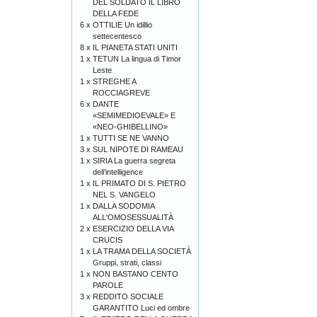
DEL SOLDATO IL LIBRO
DELLA FEDE
6 x
OTTILIE Un idillio
settecentesco
8 x
IL PIANETA STATI UNITI
1 x
TETUN La lingua di Timor
Leste
1 x
STREGHE A
ROCCIAGREVE
6 x
DANTE
«SEMIMEDIOEVALE» E
«NEO-GHIBELLINO»
1 x
TUTTI SE NE VANNO
3 x
SUL NIPOTE DI RAMEAU
1 x
SIRIA La guerra segreta
dell’intelligence
1 x
IL PRIMATO DI S. PIETRO
NEL S. VANGELO
1 x
DALLA SODOMIA
ALL'OMOSESSUALITÀ
2 x
ESERCIZIO DELLA VIA
CRUCIS
1 x
LA TRAMA DELLA SOCIETÀ
Gruppi, strati, classi
1 x
NON BASTANO CENTO
PAROLE
3 x
REDDITO SOCIALE
GARANTITO Luci ed ombre