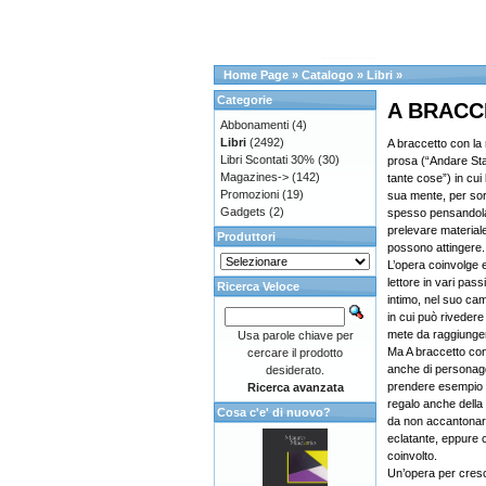
Home Page
»
Catalogo
»
Libri
»
Categorie
A BRACC
Abbonamenti
(4)
Libri
(2492)
A braccetto con la 
Libri Scontati 30%
(30)
prosa (“Andare Sta
Magazines->
(142)
tante cose”) in cui 
Promozioni
(19)
sua mente, per sor
Gadgets
(2)
spesso pensandola
prelevare materiale 
Produttori
possono attingere.
L’opera coinvolge
lettore in vari pass
Ricerca Veloce
intimo, nel suo ca
in cui può riveder
mete da raggiunger
Usa parole chiave per
Ma A braccetto con
cercare il prodotto
anche di personaggi
desiderato.
prendere esempio 
Ricerca avanzata
regalo anche della
Cosa c'e' di nuovo?
da non accantonar
eclatante, eppure c
coinvolto.
Un’opera per cresce