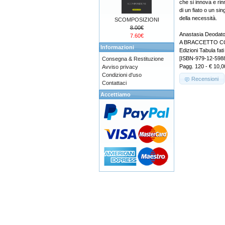
che si innova e rin
di un fiato o un si
della necessità.
SCOMPOSIZIONI
8.00€
Anastasia Deodat
7.60€
A BRACCETTO C
Informazioni
Edizioni Tabula fati
[ISBN-979-12-598
Consegna & Restituzione
Pagg. 120 - € 10,0
Avviso privacy
Condizioni d'uso
Recensioni
Contattaci
Accettiamo