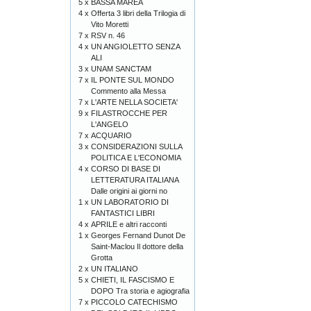
5 x
BASSA MAREA
4 x
Offerta 3 libri della Trilogia di
Vito Moretti
7 x
RSV n. 46
4 x
UN ANGIOLETTO SENZA
ALI
3 x
UNAM SANCTAM
7 x
IL PONTE SUL MONDO
Commento alla Messa
7 x
L'ARTE NELLA SOCIETA'
9 x
FILASTROCCHE PER
L'ANGELO
7 x
ACQUARIO
3 x
CONSIDERAZIONI SULLA
POLITICA E L'ECONOMIA
4 x
CORSO DI BASE DI
LETTERATURA ITALIANA
Dalle origini ai giorni no
1 x
UN LABORATORIO DI
FANTASTICI LIBRI
4 x
APRILE e altri racconti
1 x
Georges Fernand Dunot De
Saint-Maclou Il dottore della
Grotta
2 x
UN ITALIANO
5 x
CHIETI, IL FASCISMO E
DOPO Tra storia e agiografia
7 x
PICCOLO CATECHISMO