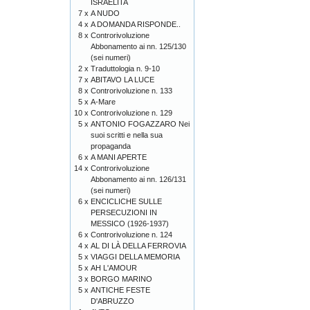
ISRAELITA
7 x
A NUDO
4 x
A DOMANDA RISPONDE..
8 x
Controrivoluzione
Abbonamento ai nn. 125/130
(sei numeri)
2 x
Traduttologia n. 9-10
7 x
ABITAVO LA LUCE
8 x
Controrivoluzione n. 133
5 x
A-Mare
10 x
Controrivoluzione n. 129
5 x
ANTONIO FOGAZZARO Nei
suoi scritti e nella sua
propaganda
6 x
A MANI APERTE
14 x
Controrivoluzione
Abbonamento ai nn. 126/131
(sei numeri)
6 x
ENCICLICHE SULLE
PERSECUZIONI IN
MESSICO (1926-1937)
6 x
Controrivoluzione n. 124
4 x
AL DI LÀ DELLA FERROVIA
5 x
VIAGGI DELLA MEMORIA
5 x
AH L'AMOUR
3 x
BORGO MARINO
5 x
ANTICHE FESTE
D'ABRUZZO