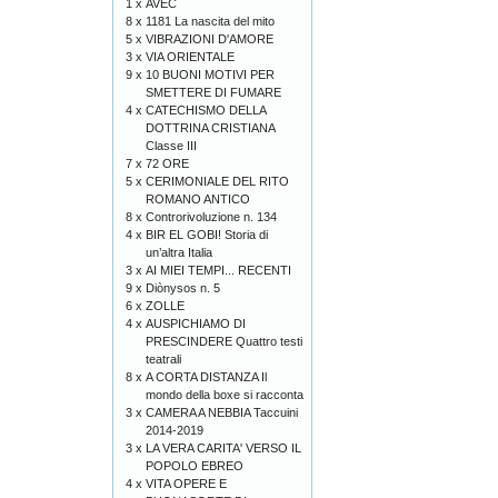
1 x
AVEC
8 x
1181 La nascita del mito
5 x
VIBRAZIONI D'AMORE
3 x
VIA ORIENTALE
9 x
10 BUONI MOTIVI PER
SMETTERE DI FUMARE
4 x
CATECHISMO DELLA
DOTTRINA CRISTIANA
Classe III
7 x
72 ORE
5 x
CERIMONIALE DEL RITO
ROMANO ANTICO
8 x
Controrivoluzione n. 134
4 x
BIR EL GOBI! Storia di
un’altra Italia
3 x
AI MIEI TEMPI... RECENTI
9 x
Diònysos n. 5
6 x
ZOLLE
4 x
AUSPICHIAMO DI
PRESCINDERE Quattro testi
teatrali
8 x
A CORTA DISTANZA Il
mondo della boxe si racconta
3 x
CAMERA A NEBBIA Taccuini
2014-2019
3 x
LA VERA CARITA' VERSO IL
POPOLO EBREO
4 x
VITA OPERE E