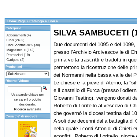
Home Page
»
Catalogo
»
Libri
»
Categorie
SILVA SAMBUCETI (1
Abbonamenti
(4)
Libri
(2492)
Due documenti del 1095 e del 1099, 
Libri Scontati 30%
(30)
Magazines->
(142)
presso l'Archivio Arcivescovile di Chi
Promozioni
(19)
prima volta trascritti e tradotti in que
Gadgets
(2)
permettono la ricostruzione delle pr
Produttori
dei Normanni nella bassa valle del 
Ricerca Veloce
Le chiese e la pieve di Aterno, la "s
e il castello di Furca (presso l'odier
Usa parole chiave per
Giovanni Teatino), vengono donati da
cercare il prodotto
desiderato.
Roberto di Loritello al vescovo di Chi
Ricerca avanzata
che governò la diocesi teatina dal 10
Cosa c'e' di nuovo?
A soli due decenni dalla battaglia di
nella quale i conti Attonidi di Chieti e
sconfitti, Roberto di Loritello, nipote 