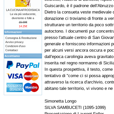
Guiscardo, è il padrone dell'Abruzzo 
LA CUCINA AFRODISIACA
Dietro la consueta veste medievale d
La via più seducente,
donazione ci troviamo di fronte a ver
divertente e folle a
15.00€
strutturare un territorio da poco sottr
14.25€
autoctono. I documenti pur concentran
Informazioni
presso l'attuale centro di San Giova
Consegna & Restituzione
Avviso privacy
generale e forniscono informazioni p
Condizioni d'uso
per alcuni versi ancora oscura e poco
Contattaci
dall'epoca carolingia aveva gravitato 
Accettiamo
inserita nel regno normanno di Sicili
In questa prospettiva, il testo, come 
tentativo di "come ci si possa appropr
attraverso la ricerca d'archivio, con
abitano tale territorio, vi vivono e ne
Simonetta Longo
SILVA SAMBUCETI (1095-1099)
Presentazione di Laurent Feller