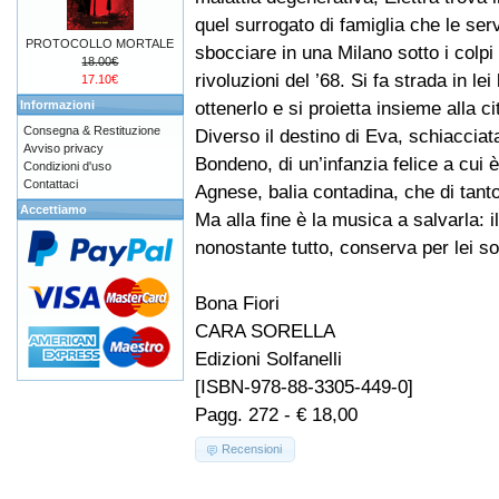
quel surrogato di famiglia che le ser
PROTOCOLLO MORTALE
sbocciare in una Milano sotto i colpi 
18.00€
rivoluzioni del ’68. Si fa strada in 
17.10€
ottenerlo e si proietta insieme alla 
Informazioni
Consegna & Restituzione
Diverso il destino di Eva, schiacciat
Avviso privacy
Bondeno, di un’infanzia felice a cui è
Condizioni d'uso
Contattaci
Agnese, balia contadina, che di tanto
Accettiamo
Ma alla fine è la musica a salvarla: 
nonostante tutto, conserva per lei so
Bona Fiori
CARA SORELLA
Edizioni Solfanelli
[ISBN-978-88-3305-449-0]
Pagg. 272 - € 18,00
Recensioni