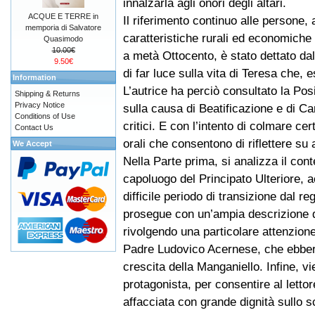
innalzarla agli onori degli altari.
ACQUE E TERRE in
Il riferimento continuo alle persone, a
memporia di Salvatore
caratteristiche rurali ed economiche
Quasimodo
10.00€
a metà Ottocento, è stato dettato da
9.50€
di far luce sulla vita di Teresa che, 
Information
L’autrice ha perciò consultato la Pos
Shipping & Returns
Privacy Notice
sulla causa di Beatificazione e di Ca
Conditions of Use
critici. E con l’intento di colmare ce
Contact Us
orali che consentono di riflettere su 
We Accept
Nella Parte prima, si analizza il con
capoluogo del Principato Ulteriore, a
difficile periodo di transizione dal r
prosegue con un’ampia descrizione de
rivolgendo una particolare attenzione
Padre Ludovico Acernese, che ebbero
crescita della Manganiello. Infine, v
protagonista, per consentire al letto
affacciata con grande dignità sullo