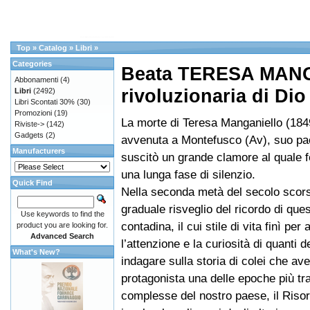
Top
»
Catalog
»
Libri
»
Categories
Beata TERESA MAN
Abbonamenti
(4)
rivoluzionaria di Dio
Libri
(2492)
Libri Scontati 30%
(30)
Promozioni
(19)
La morte di Teresa Manganiello (184
Riviste->
(142)
Gadgets
(2)
avvenuta a Montefusco (Av), suo pa
Manufacturers
suscitò un grande clamore al quale 
una lunga fase di silenzio.
Quick Find
Nella seconda metà del secolo scors
graduale risveglio del ricordo di que
Use keywords to find the
contadina, il cui stile di vita finì per a
product you are looking for.
Advanced Search
l’attenzione e la curiosità di quanti d
What's New?
indagare sulla storia di colei che av
protagonista una delle epoche più tr
complesse del nostro paese, il Riso