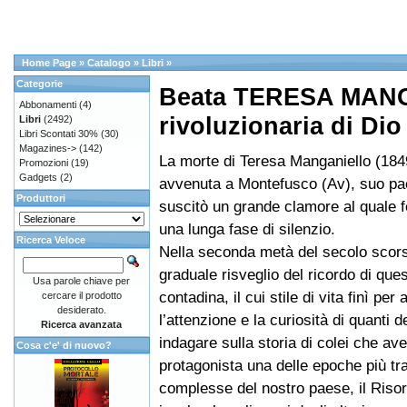
Home Page
»
Catalogo
»
Libri
»
Categorie
Beata TERESA MAN
Abbonamenti
(4)
rivoluzionaria di Dio
Libri
(2492)
Libri Scontati 30%
(30)
Magazines->
(142)
La morte di Teresa Manganiello (184
Promozioni
(19)
Gadgets
(2)
avvenuta a Montefusco (Av), suo pa
Produttori
suscitò un grande clamore al quale 
una lunga fase di silenzio.
Ricerca Veloce
Nella seconda metà del secolo scors
graduale risveglio del ricordo di que
Usa parole chiave per
contadina, il cui stile di vita finì per a
cercare il prodotto
desiderato.
l’attenzione e la curiosità di quanti d
Ricerca avanzata
indagare sulla storia di colei che av
Cosa c'e' di nuovo?
protagonista una delle epoche più tr
complesse del nostro paese, il Riso