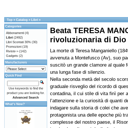
Top
»
Catalog
»
Libri
»
Categories
Beata TERESA MAN
Abbonamenti
(4)
rivoluzionaria di Dio
Libri
(2492)
Libri Scontati 30%
(30)
Promozioni
(19)
La morte di Teresa Manganiello (184
Riviste->
(142)
Gadgets
(2)
avvenuta a Montefusco (Av), suo pa
Manufacturers
suscitò un grande clamore al quale 
una lunga fase di silenzio.
Quick Find
Nella seconda metà del secolo scors
graduale risveglio del ricordo di que
Use keywords to find the
contadina, il cui stile di vita finì per a
product you are looking for.
Advanced Search
l’attenzione e la curiosità di quanti d
What's New?
indagare sulla storia di colei che av
protagonista una delle epoche più tr
complesse del nostro paese, il Riso