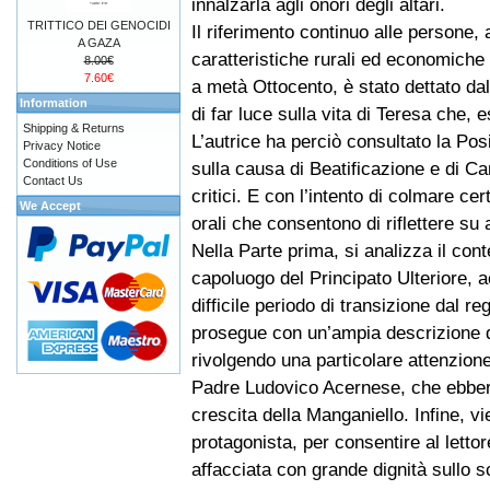
innalzarla agli onori degli altari.
TRITTICO DEI GENOCIDI
Il riferimento continuo alle persone, a
A GAZA
caratteristiche rurali ed economiche
8.00€
7.60€
a metà Ottocento, è stato dettato da
Information
di far luce sulla vita di Teresa che, 
Shipping & Returns
L’autrice ha perciò consultato la Pos
Privacy Notice
Conditions of Use
sulla causa di Beatificazione e di Ca
Contact Us
critici. E con l’intento di colmare ce
We Accept
orali che consentono di riflettere su 
Nella Parte prima, si analizza il con
capoluogo del Principato Ulteriore, a
difficile periodo di transizione dal r
prosegue con un’ampia descrizione de
rivolgendo una particolare attenzione
Padre Ludovico Acernese, che ebbero
crescita della Manganiello. Infine, v
protagonista, per consentire al letto
affacciata con grande dignità sullo