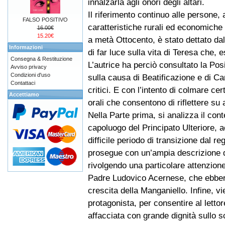
innalzarla agli onori degli altari.
Il riferimento continuo alle persone, a
FALSO POSITIVO
caratteristiche rurali ed economiche
16.00€
15.20€
a metà Ottocento, è stato dettato da
Informazioni
di far luce sulla vita di Teresa che, 
Consegna & Restituzione
L’autrice ha perciò consultato la Pos
Avviso privacy
Condizioni d'uso
sulla causa di Beatificazione e di Ca
Contattaci
critici. E con l’intento di colmare ce
Accettiamo
orali che consentono di riflettere su 
Nella Parte prima, si analizza il con
capoluogo del Principato Ulteriore, a
difficile periodo di transizione dal r
prosegue con un’ampia descrizione de
rivolgendo una particolare attenzione
Padre Ludovico Acernese, che ebbero
crescita della Manganiello. Infine, v
protagonista, per consentire al letto
affacciata con grande dignità sullo