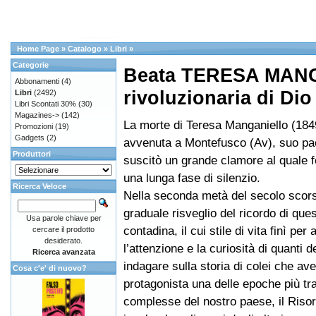
Home Page
»
Catalogo
»
Libri
»
Categorie
Beata TERESA MAN
Abbonamenti
(4)
rivoluzionaria di Dio
Libri
(2492)
Libri Scontati 30%
(30)
Magazines->
(142)
La morte di Teresa Manganiello (184
Promozioni
(19)
Gadgets
(2)
avvenuta a Montefusco (Av), suo pa
Produttori
suscitò un grande clamore al quale 
una lunga fase di silenzio.
Ricerca Veloce
Nella seconda metà del secolo scors
graduale risveglio del ricordo di que
Usa parole chiave per
contadina, il cui stile di vita finì per a
cercare il prodotto
desiderato.
l’attenzione e la curiosità di quanti d
Ricerca avanzata
indagare sulla storia di colei che av
Cosa c'e' di nuovo?
protagonista una delle epoche più tr
complesse del nostro paese, il Riso