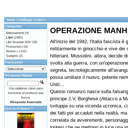
Inicio
»
Catálogo
»
Libri
»
Categorías
OPERAZIONE MANH
Abbonamenti
(4)
Libri
(2492)
All'inizio del 1942, l'Italia fascista è 
Libri Scontati 30%
(30)
Promozioni
(19)
militarmente in ginocchio e vive dei
Riviste->
(142)
hitleriani. Mussolini, allora, decide d
Gadgets
(2)
svolta alla guerra, con un'operazione
Fabricantes
segreta, tecnologicamente all'avang
Búsqueda Rápida
possa umiliare il nuovo, potente nemi
Uniti…
Use palabras clave para
Questo romanzo nasce sulla falsariga
encontrar el producto que
busca.
principe J.V. Borghese (Attacco a Ma
Búsqueda Avanzada
sviluppa su una vicenda ucronica, ci
Que es lo Nuevo ?
dei fatti poi accaduti nella realtà, m
correlata da avvenimenti, personaggi
ipotesi che ne mettono in luce una in