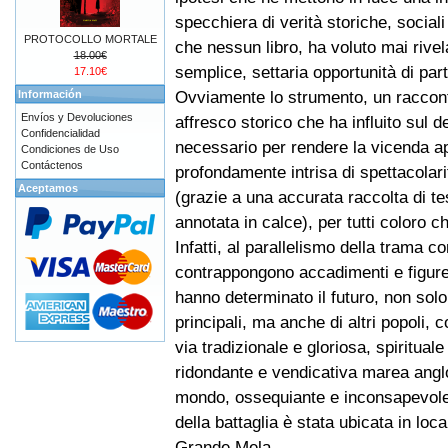
specchiera di verità storiche, sociali 
PROTOCOLLO MORTALE
che nessun libro, ha voluto mai rivel
18.00€
semplice, settaria opportunità di part
17.10€
Ovviamente lo strumento, un racconto
Información
Envíos y Devoluciones
affresco storico che ha influito sul d
Confidencialidad
necessario per rendere la vicenda a
Condiciones de Uso
Contáctenos
profondamente intrisa di spettacolar
Aceptamos
(grazie a una accurata raccolta di t
annotata in calce), per tutti coloro 
Infatti, al parallelismo della trama co
contrappongono accadimenti e figure r
hanno determinato il futuro, non solo 
principali, ma anche di altri popoli, c
via tradizionale e gloriosa, spirituale
ridondante e vendicativa marea anglo-
mondo, ossequiante e inconsapevole,
della battaglia è stata ubicata in loca
Grande Mela.