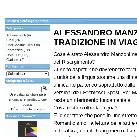
Inicio
»
Catálogo
»
Libri
»
Categorías
ALESSANDRO MANZ
Abbonamenti
(4)
TRADIZIONE IN VIA
Libri
(2492)
Libri Scontati 30%
(30)
Promozioni
(19)
Cosa è stato Alessandro Manzoni nel
Riviste->
(142)
Gadgets
(2)
del Risorgimento?
Fabricantes
Ci sono aspetti che dovrebbero farci r
L'unità della lingua assume una dim
Búsqueda Rápida
unificante partendo soprattutto dalle
versioni de I Promessi Sposi. Per 
Use palabras clave para
resta un riferimento fondamentale.
encontrar el producto que
busca.
Cosa è stato oltre la lingua?
Búsqueda Avanzada
È lo scrittore che pone in uno stretto
Que es lo Nuevo ?
Romanticismo, la lettura delle arti e 
letteratura, con il Risorgimento. La s