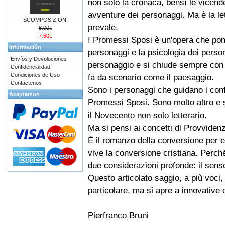
non solo la cronaca, bensì le vicend
avventure dei personaggi. Ma è la le
SCOMPOSIZIONI
prevale.
8.00€
7.60€
I Promessi Sposi è un'opera che pone
Información
personaggi e la psicologia dei perso
Envíos y Devoluciones
personaggio e si chiude sempre con i
Confidencialidad
Condiciones de Uso
fa da scenario come il paesaggio.
Contáctenos
Sono i personaggi che guidano i confli
Aceptamos
Promessi Sposi. Sono molto altro e so
il Novecento non solo letterario.
Ma si pensi ai concetti di Provviden
È il romanzo della conversione per e
vive la conversione cristiana. Perché
due considerazioni profonde: il senso
Questo articolato saggio, a più voci,
particolare, ma si apre a innovative c
Pierfranco Bruni