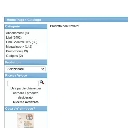
Home Page
»
Catalogo
Prodotto non trovato!
Categorie
Abbonamenti
(4)
Libri
(2492)
Libri Scontati 30%
(30)
Magazines->
(142)
Promozioni
(19)
Gadgets
(2)
Produttori
Ricerca Veloce
Usa parole chiave per
cercare il prodotto
desiderato.
Ricerca avanzata
Cosa c'e' di nuovo?