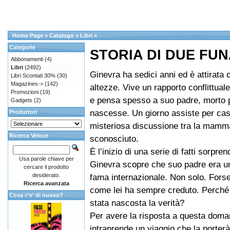
Home Page
»
Catalogo
»
Libri
»
Categorie
STORIA DI DUE FU
Abbonamenti
(4)
Libri
(2492)
Ginevra ha sedici anni ed è attirata d
Libri Scontati 30%
(30)
Magazines->
(142)
altezze. Vive un rapporto conflittual
Promozioni
(19)
e pensa spesso a suo padre, morto p
Gadgets
(2)
nascesse. Un giorno assiste per ca
Produttori
misteriosa discussione tra la mamm
Ricerca Veloce
sconosciuto.
È l’inizio di una serie di fatti sorpren
Usa parole chiave per
Ginevra scopre che suo padre era u
cercare il prodotto
desiderato.
fama internazionale. Non solo. Fors
Ricerca avanzata
come lei ha sempre creduto. Perché 
Cosa c'e' di nuovo?
stata nascosta la verità?
Per avere la risposta a questa dom
intraprende un viaggio che la porterà