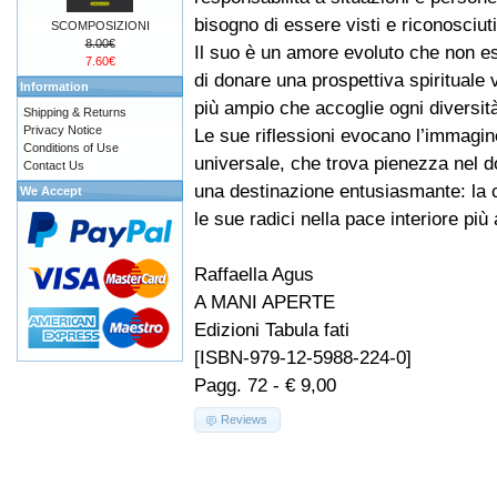
bisogno di essere visti e riconosciuti
SCOMPOSIZIONI
8.00€
Il suo è un amore evoluto che non e
7.60€
di donare una prospettiva spirituale
Information
più ampio che accoglie ogni diversit
Shipping & Returns
Privacy Notice
Le sue riflessioni evocano l’immagine
Conditions of Use
universale, che trova pienezza nel d
Contact Us
una destinazione entusiasmante: la 
We Accept
le sue radici nella pace interiore più 
Raffaella Agus
A MANI APERTE
Edizioni Tabula fati
[ISBN-979-12-5988-224-0]
Pagg. 72 - € 9,00
Reviews