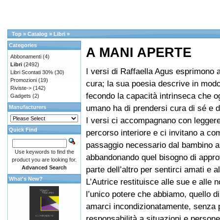
Top
»
Catalog
»
Libri
»
Categories
A MANI APERTE
Abbonamenti
(4)
Libri
(2492)
I versi di Raffaella Agus esprimono 
Libri Scontati 30%
(30)
Promozioni
(19)
cura; la sua poesia descrive in mod
Riviste->
(142)
fecondo la capacità intrinseca che o
Gadgets
(2)
umano ha di prendersi cura di sé e deg
Manufacturers
I versi ci accompagnano con legger
Quick Find
percorso interiore e ci invitano a co
passaggio necessario dal bambino al
Use keywords to find the
abbandonando quel bisogno di appro
product you are looking for.
Advanced Search
parte dell’altro per sentirci amati e a
What's New?
L’Autrice restituisce alle sue e alle 
l’unico potere che abbiamo, quello di
amarci incondizionatamente, senza p
responsabilità a situazioni e persone