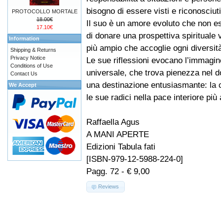
bisogno di essere visti e riconosciuti
PROTOCOLLO MORTALE
18.00€
Il suo è un amore evoluto che non e
17.10€
di donare una prospettiva spirituale
Information
più ampio che accoglie ogni diversit
Shipping & Returns
Privacy Notice
Le sue riflessioni evocano l’immagine
Conditions of Use
universale, che trova pienezza nel d
Contact Us
una destinazione entusiasmante: la 
We Accept
le sue radici nella pace interiore più 
Raffaella Agus
A MANI APERTE
Edizioni Tabula fati
[ISBN-979-12-5988-224-0]
Pagg. 72 - € 9,00
Reviews