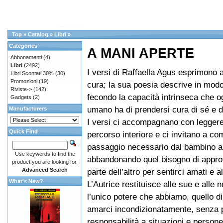
Top
»
Catalog
»
Libri
»
Categories
A MANI APERTE
Abbonamenti
(4)
Libri
(2492)
I versi di Raffaella Agus esprimono 
Libri Scontati 30%
(30)
Promozioni
(19)
cura; la sua poesia descrive in mod
Riviste->
(142)
fecondo la capacità intrinseca che o
Gadgets
(2)
umano ha di prendersi cura di sé e deg
Manufacturers
I versi ci accompagnano con legger
Quick Find
percorso interiore e ci invitano a co
passaggio necessario dal bambino al
Use keywords to find the
abbandonando quel bisogno di appro
product you are looking for.
Advanced Search
parte dell’altro per sentirci amati e a
What's New?
L’Autrice restituisce alle sue e alle 
l’unico potere che abbiamo, quello di
amarci incondizionatamente, senza p
responsabilità a situazioni e persone