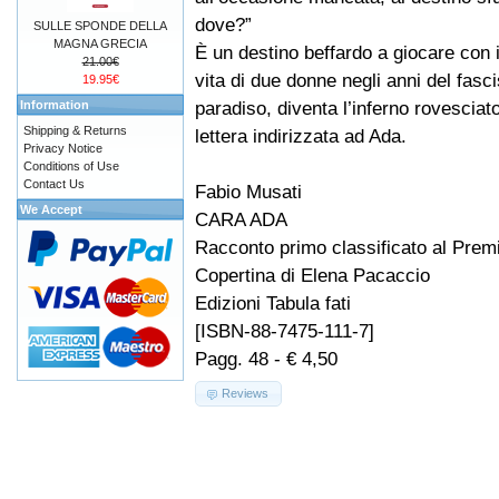
dove?”
SULLE SPONDE DELLA
MAGNA GRECIA
È un destino beffardo a giocare con 
21.00€
vita di due donne negli anni del fasci
19.95€
paradiso, diventa l’inferno rovesciat
Information
Shipping & Returns
lettera indirizzata ad Ada.
Privacy Notice
Conditions of Use
Contact Us
Fabio Musati
We Accept
CARA ADA
Racconto primo classificato al Premi
Copertina di Elena Pacaccio
Edizioni Tabula fati
[ISBN-88-7475-111-7]
Pagg. 48 - € 4,50
Reviews