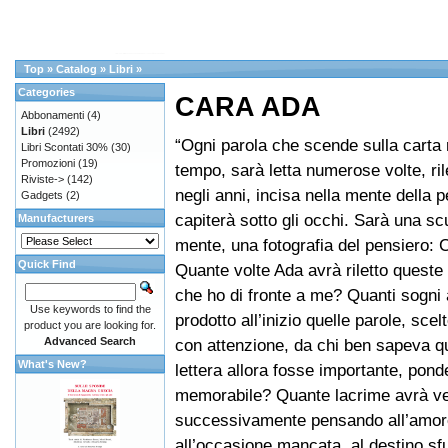
Top
»
Catalog
»
Libri
»
Categories
CARA ADA
Abbonamenti
(4)
Libri
(2492)
“Ogni parola che scende sulla carta 
Libri Scontati 30%
(30)
Promozioni
(19)
tempo, sarà letta numerose volte, ril
Riviste->
(142)
negli anni, incisa nella mente della 
Gadgets
(2)
capiterà sotto gli occhi. Sarà una scu
Manufacturers
mente, una fotografia del pensiero: 
Quick Find
Quante volte Ada avrà riletto queste 
che ho di fronte a me? Quanti sogni
Use keywords to find the
prodotto all’inizio quelle parole, scel
product you are looking for.
Advanced Search
con attenzione, da chi ben sapeva q
What's New?
lettera allora fosse importante, pond
memorabile? Quante lacrime avrà v
successivamente pensando all’amor
all’occasione mancata, al destino sf