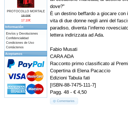
dove?”
PROTOCOLLO MORTALE
È un destino beffardo a giocare con 
18.00€
vita di due donne negli anni del fasci
17.10€
paradiso, diventa l’inferno rovesciat
Información
Envíos y Devoluciones
lettera indirizzata ad Ada.
Confidencialidad
Condiciones de Uso
Contáctenos
Fabio Musati
Aceptamos
CARA ADA
Racconto primo classificato al Premi
Copertina di Elena Pacaccio
Edizioni Tabula fati
[ISBN-88-7475-111-7]
Pagg. 48 - € 4,50
Comentarios