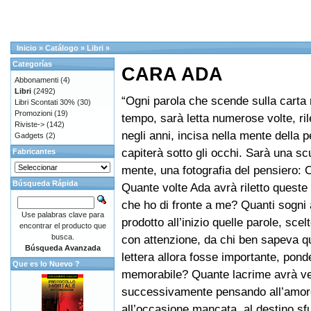
Inicio
»
Catálogo
»
Libri
»
Categorías
CARA ADA
Abbonamenti
(4)
Libri
(2492)
“Ogni parola che scende sulla carta 
Libri Scontati 30%
(30)
Promozioni
(19)
tempo, sarà letta numerose volte, ril
Riviste->
(142)
negli anni, incisa nella mente della 
Gadgets
(2)
capiterà sotto gli occhi. Sarà una scu
Fabricantes
mente, una fotografia del pensiero: 
Búsqueda Rápida
Quante volte Ada avrà riletto queste 
che ho di fronte a me? Quanti sogni
Use palabras clave para
prodotto all’inizio quelle parole, scel
encontrar el producto que
busca.
con attenzione, da chi ben sapeva q
Búsqueda Avanzada
lettera allora fosse importante, pond
Que es lo Nuevo ?
memorabile? Quante lacrime avrà v
successivamente pensando all’amor
all’occasione mancata, al destino sf