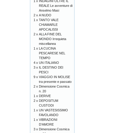
1 x
INDAGINI OLTRE IL
REALE Le avventure di
Anselmo Masi
2 x
A NUDO
1 x
TANTO VALE
CHIAMARLE
APOCALISSI
2 x
ALLA FINE DEL
MONDO Irrequieta
miscellanea
1 x
LA CUCINA
PESCARESE NEL
TEMPO
4 x
UN ITALIANO
3 x
IL DESTINO DEI
PESCI
9 x
VIAGGIO IN MOLISE
tra presente e passato
2 x
Dimensione Cosmica
n. 20
1 x
DERIVE
2 x
DEPOSITUM
CUSTODI
1 x
UN VASTESISSIMO
FAVOLANDO
1 x
VIBRAZIONI
D'AMORE
3 x
Dimensione Cosmica