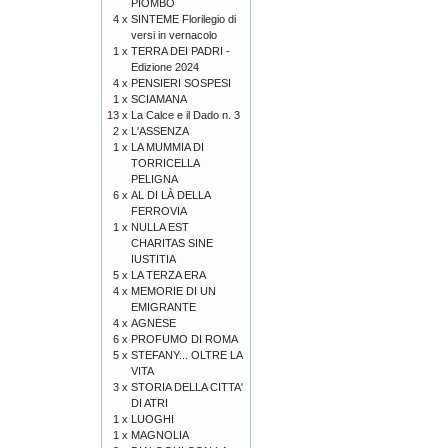
PIOMBO
4 x
SINTEME Florilegio di
versi in vernacolo
1 x
TERRA DEI PADRI -
Edizione 2024
4 x
PENSIERI SOSPESI
1 x
SCIAMANA
13 x
La Calce e il Dado n. 3
2 x
L'ASSENZA
1 x
LA MUMMIA DI
TORRICELLA
PELIGNA
6 x
AL DI LÀ DELLA
FERROVIA
1 x
NULLA EST
CHARITAS SINE
IUSTITIA
5 x
LA TERZA ERA
4 x
MEMORIE DI UN
EMIGRANTE
4 x
AGNESE
6 x
PROFUMO DI ROMA
5 x
STEFANY... OLTRE LA
VITA
3 x
STORIA DELLA CITTA'
DI ATRI
1 x
LUOGHI
1 x
MAGNOLIA