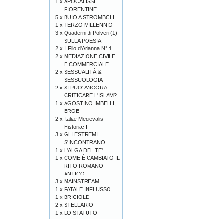
1 x
APOCALISSI
FIORENTINE
5 x
BUIO A STROMBOLI
1 x
TERZO MILLENNIO
3 x
Quaderni di Polveri (1)
SULLA POESIA
2 x
Il Filo d'Arianna N° 4
2 x
MEDIAZIONE CIVILE
E COMMERCIALE
2 x
SESSUALITÀ &
SESSUOLOGIA
2 x
SI PUO' ANCORA
CRITICARE L'ISLAM?
1 x
AGOSTINO IMBELLI,
EROE
2 x
Italiæ Medievalis
Historiæ II
3 x
GLI ESTREMI
S'INCONTRANO
1 x
L'ALGA DEL TE'
1 x
COME È CAMBIATO IL
RITO ROMANO
ANTICO
3 x
MAINSTREAM
1 x
FATALE INFLUSSO
1 x
BRICIOLE
2 x
STELLARIO
1 x
LO STATUTO