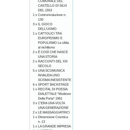
COMUNALE DEL
CASTELLO DI SILVI
DEL 1553
1 x
Controrivoluzione n.
130
3 x
IL GIOCO
DELL'UOMO
1 x
CATTOLICI TRA
EUROPEISMO E
POPULISMO La sfida
al nichilismo
2 x
È COSÌ CHE NASCE
UNA STORIA
2 x
RACCONTI DEL XXI
SECOLO
5 x
UNA SCOMUNICA
INVALIDA UNO
SCISMA INESISTENTE
6 x
SPORT BACKSTAGE
1 x
RECITAL DI POESIA
DIALETTALE "Modesto
Della Porta" 1961
3 x
C'ERA UNA VOLTA
UNA GENERAZIONE
2 x
LE MASSAGGIATRICI
1 x
Dimensione Cosmica
n. 13
1 x
LA GRANDE IMPRESA