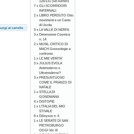
126/131 (sei numeri)
7 x
GLI SCORRIDORI
INFERNALI
2 x
LIBRO PERDUTO Otto
movimenti e un Canto
di Uscita
ungi al carrello
3 x
LA VALLE DI NERFA
3 x
Dimensione Cosmica
n. 14
2 x
MUSIL CRITICO DI
MACH Gnoseologie a
confronto
1 x
LE MIE VERITA'
3 x
JULIUS EVOLA
Antimoderno o
Ultramoderno?
3 x
PRESUNTUOSO
COME IL PRANZO DI
NATALE
1 x
STELLA DI
GONDWANA
4 x
DISTOPIE
1 x
L'ITALIA DEL MIO
STIVALE
8 x
Diònysos n. 6
1 x
LE SERATE DI SAN
PIETROBURGO
OGGI Vol. III