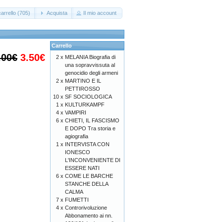
arrello (705)
Acquista
Il mio account
Carrello
.00€
3.50€
2 x
MELANIA Biografia di
una sopravvissuta al
genocidio degli armeni
2 x
MARTINO E IL
PETTIROSSO
10 x
SF SOCIOLOGICA
1 x
KULTURKAMPF
4 x
VAMPIRI
6 x
CHIETI, IL FASCISMO
E DOPO Tra storia e
agiografia
1 x
INTERVISTA CON
IONESCO
L'INCONVENIENTE DI
ESSERE NATI
6 x
COME LE BARCHE
STANCHE DELLA
CALMA
7 x
FUMETTI
4 x
Controrivoluzione
Abbonamento ai nn.