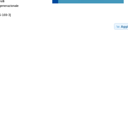
lli
generazionale
5-169-3]
Aggi