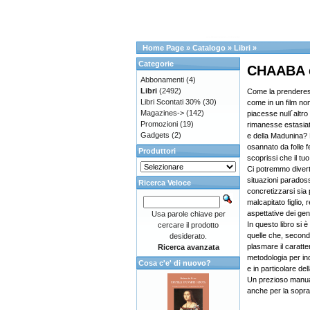
Home Page
»
Catalogo
»
Libri
»
Categorie
CHAABA e 
Abbonamenti
(4)
Libri
(2492)
Come la prenderesti
Libri Scontati 30%
(30)
come in un film no
Magazines->
(142)
piacesse null´altro
Promozioni
(19)
rimanesse estasiat
Gadgets
(2)
e della Madunina? 
osannato da folle 
Produttori
scoprissi che il tu
Ci potremmo divert
situazioni parados
Ricerca Veloce
concretizzarsi sia p
malcapitato figlio, 
aspettative dei geni
Usa parole chiave per
In questo libro si 
cercare il prodotto
quelle che, second
desiderato.
plasmare il caratter
Ricerca avanzata
metodologia per ind
Cosa c'e' di nuovo?
e in particolare del
Un prezioso manuale
anche per la soprav