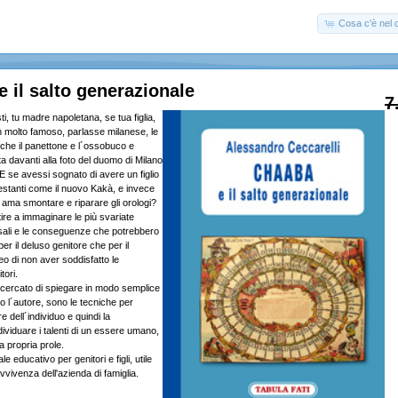
Cosa c'è nel c
il salto generazionale
7
, tu madre napoletana, se tua figlia,
n molto famoso, parlasse milanese, le
 che il panettone e l´ossobuco e
a davanti alla foto del duomo di Milano
E se avessi sognato di avere un figlio
festanti come il nuovo Kakà, e invece
o ama smontare e riparare gli orologi?
ire a immaginare le più svariate
sali e le conseguenze che potrebbero
er il deluso genitore che per il
reo di non aver soddisfatto le
tori.
è cercato di spiegare in modo semplice
o l´autore, sono le tecniche per
e dell´individuo e quindi la
ividuare i talenti di un essere umano,
la propria prole.
 educativo per genitori e figli, utile
vivenza dell'azienda di famiglia.