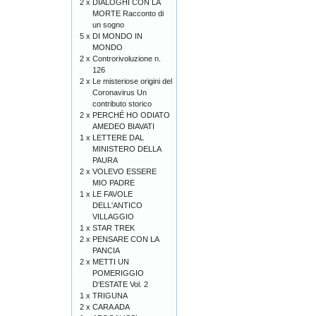
2 x
DIALOGHI CON LA
MORTE Racconto di
un sogno
5 x
DI MONDO IN
MONDO
2 x
Controrivoluzione n.
126
2 x
Le misteriose origini del
Coronavirus Un
contributo storico
2 x
PERCHÉ HO ODIATO
AMEDEO BIAVATI
1 x
LETTERE DAL
MINISTERO DELLA
PAURA
2 x
VOLEVO ESSERE
MIO PADRE
1 x
LE FAVOLE
DELL'ANTICO
VILLAGGIO
1 x
STAR TREK
2 x
PENSARE CON LA
PANCIA
2 x
METTI UN
POMERIGGIO
D'ESTATE Vol. 2
1 x
TRIGUNA
2 x
CARA ADA