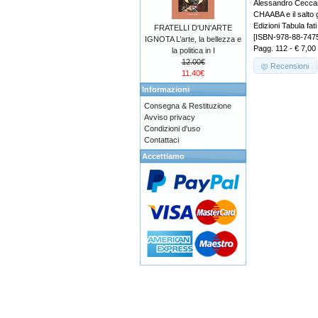
Alessandro Ceccare
CHAABA e il salto 
Edizioni Tabula fati
FRATELLI D'UN'ARTE
[ISBN-978-88-747
IGNOTA L’arte, la bellezza e
Pagg. 112 - € 7,00
la politica in I
12.00€
Recensioni
11.40€
Informazioni
Consegna & Restituzione
Avviso privacy
Condizioni d'uso
Contattaci
Accettiamo