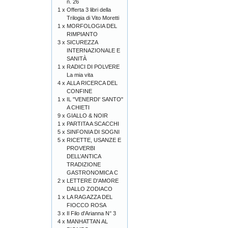
n. 26
1 x
Offerta 3 libri della
Trilogia di Vito Moretti
1 x
MORFOLOGIA DEL
RIMPIANTO
3 x
SICUREZZA
INTERNAZIONALE E
SANITÀ
1 x
RADICI DI POLVERE
La mia vita
4 x
ALLA RICERCA DEL
CONFINE
1 x
IL "VENERDI' SANTO"
A CHIETI
9 x
GIALLO & NOIR
1 x
PARTITA A SCACCHI
5 x
SINFONIA DI SOGNI
5 x
RICETTE, USANZE E
PROVERBI
DELL’ANTICA
TRADIZIONE
GASTRONOMICA C
2 x
LETTERE D'AMORE
DALLO ZODIACO
1 x
LA RAGAZZA DEL
FIOCCO ROSA
3 x
Il Filo d'Arianna N° 3
4 x
MANHATTAN AL