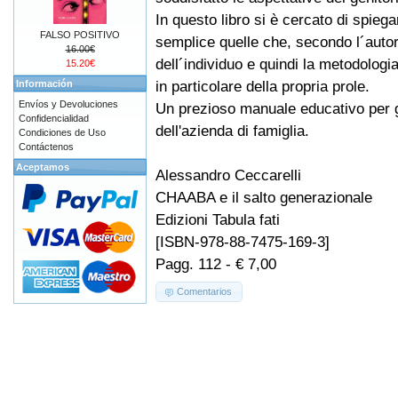
In questo libro si è cercato di spieg
FALSO POSITIVO
semplice quelle che, secondo l´autor
16.00€
dell´individuo e quindi la metodologi
15.20€
in particolare della propria prole.
Información
Envíos y Devoluciones
Un prezioso manuale educativo per ge
Confidencialidad
dell'azienda di famiglia.
Condiciones de Uso
Contáctenos
Aceptamos
Alessandro Ceccarelli
CHAABA e il salto generazionale
Edizioni Tabula fati
[ISBN-978-88-7475-169-3]
Pagg. 112 - € 7,00
Comentarios