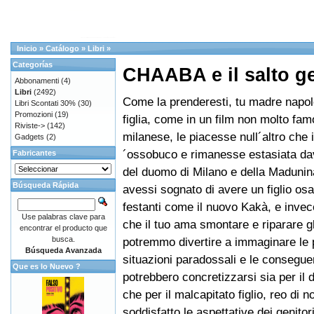
Inicio
»
Catálogo
»
Libri
»
Categorías
CHAABA e il salto g
Abbonamenti
(4)
Libri
(2492)
Come la prenderesti, tu madre napol
Libri Scontati 30%
(30)
Promozioni
(19)
figlia, come in un film non molto fa
Riviste->
(142)
milanese, le piacesse null´altro che i
Gadgets
(2)
´ossobuco e rimanesse estasiata dava
Fabricantes
del duomo di Milano e della Maduni
Búsqueda Rápida
avessi sognato di avere un figlio osa
festanti come il nuovo Kakà, e invec
Use palabras clave para
che il tuo ama smontare e riparare gl
encontrar el producto que
busca.
potremmo divertire a immaginare le 
Búsqueda Avanzada
situazioni paradossali e le consegu
Que es lo Nuevo ?
potrebbero concretizzarsi sia per il 
che per il malcapitato figlio, reo di n
soddisfatto le aspettative dei genitori