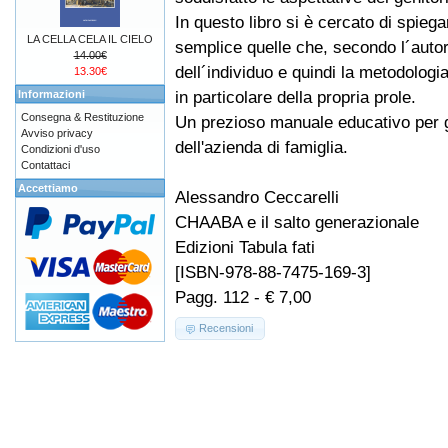
In questo libro si è cercato di spieg
LA CELLA CELA IL CIELO
semplice quelle che, secondo l´autor
14.00€
dell´individuo e quindi la metodologi
13.30€
in particolare della propria prole.
Informazioni
Consegna & Restituzione
Un prezioso manuale educativo per ge
Avviso privacy
dell'azienda di famiglia.
Condizioni d'uso
Contattaci
Accettiamo
Alessandro Ceccarelli
CHAABA e il salto generazionale
Edizioni Tabula fati
[ISBN-978-88-7475-169-3]
Pagg. 112 - € 7,00
Recensioni