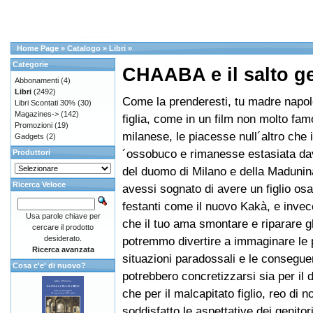
Home Page
»
Catalogo
»
Libri
»
Categorie
CHAABA e il salto g
Abbonamenti
(4)
Libri
(2492)
Come la prenderesti, tu madre napol
Libri Scontati 30%
(30)
Magazines->
(142)
figlia, come in un film non molto fa
Promozioni
(19)
milanese, le piacesse null´altro che i
Gadgets
(2)
´ossobuco e rimanesse estasiata dava
Produttori
del duomo di Milano e della Maduni
Ricerca Veloce
avessi sognato di avere un figlio osa
festanti come il nuovo Kakà, e invec
Usa parole chiave per
che il tuo ama smontare e riparare gl
cercare il prodotto
desiderato.
potremmo divertire a immaginare le 
Ricerca avanzata
situazioni paradossali e le consegu
Cosa c'e' di nuovo?
potrebbero concretizzarsi sia per il 
che per il malcapitato figlio, reo di n
soddisfatto le aspettative dei genitori