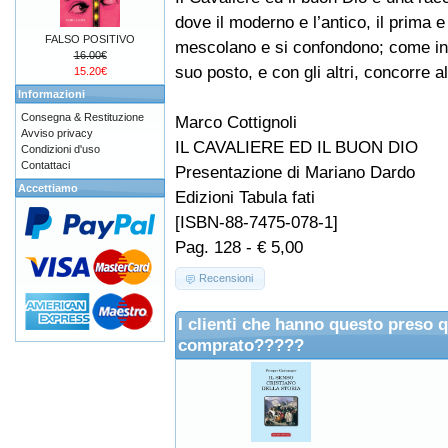
dove il moderno e l’antico, il prima e 
FALSO POSITIVO
mescolano e si confondono; come in u
16.00€
suo posto, e con gli altri, concorre al
15.20€
Informazioni
Consegna & Restituzione
Marco Cottignoli
Avviso privacy
IL CAVALIERE ED IL BUON DIO
Condizioni d'uso
Contattaci
Presentazione di Mariano Dardo
Accettiamo
Edizioni Tabula fati
[ISBN-88-7475-078-1]
Pag. 128 - € 5,00
Recensioni
I clienti che hanno questo preso 
comprato?????