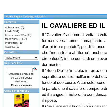
Home Page
»
Catalogo
»
Libri
»
Categorie
IL CAVALIERE ED I
Abbonamenti
(4)
Libri
(2492)
Il “Cavaliere” assume di volta in volt
Libri Scontati 30%
(30)
Magazines->
(142)
forma diversa come l’immaginario vuo
Promozioni
(19)
d’armi irto e puntuto”, poi di “stanc
Gadgets
(2)
che “mena tristo al ritorno”, anche se
Produttori
circonfuso”, infine quella di un giov
Ricerca Veloce
dormiente.
Il “Buon Dio” è “in cielo, in terra, e i
Usa parole chiave per
soprattutto dentro, nell’animo del cav
cercare il prodotto
desiderato.
fondo al suo cuore. A Lui solo, sono ri
Ricerca avanzata
le parole che il cavaliere compie e d
Cosa c'e' di nuovo?
ed il sangue, il ristoro, la confidenza
il riposo.
Il Cavaliere ed il buon Dio è una racco