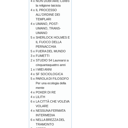
4 x
NON DUBITARE Contro
la religione laicista
4 x
IL PROCESSO
ALL'ORDINE DEI
TEMPLARI
4 x
UMANO, POST-
UMANO, TRANS-
UMANO
5 x
SHERLOCK HOLMES E
IL FUOCO DELLA
PERNACCHIA
5 x
FUERA DEL MUNDO
3 x
FUMETTI
2 x
STUDIO 54 Laurearsi a
cinquantaquattro anni
1 x
I MIEI ANNI
4 x
SF SOCIOLOGICA
5 x
PAROLA DI FILOSOFO
Per una ecologia della
mente
4 x
POKER DI RE
4 x
LILITH
6 x
LA CITTÀ CHE VOLEVA
VOLARE
4 x
NESSUNA FERMATA
INTERMEDIA
6 x
NELLA BREZZA DEL
TRAMONTO