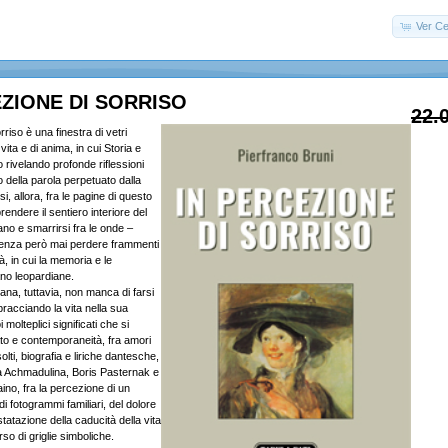
Ver Ce
EZIONE DI SORRISO
22.
riso è una finestra di vetri
 vita e di anima, in cui Storia e
o rivelando profonde riflessioni
 della parola perpetuato dalla
i, allora, fra le pagine di questo
prendere il sentiero interiore del
no e smarrirsi fra le onde –
nza però mai perdere frammenti
tà, in cui la memoria e le
no leopardiane.
ana, tuttavia, non manca di farsi
racciando la vita nella sua
 molteplici significati che si
to e contemporaneità, fra amori
olti, biografia e liriche dantesche,
a Achmadulina, Boris Pasternak e
aino, fra la percezione di un
i fotogrammi familiari, del dolore
nstatazione della caducità della vita
o di griglie simboliche.