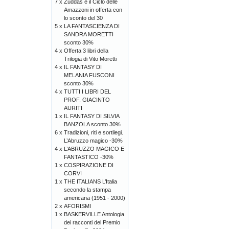
7 x
Zuddas e il Ciclo delle
Amazzoni in offerta con
lo sconto del 30
5 x
LA FANTASCIENZA DI
SANDRA MORETTI
sconto 30%
4 x
Offerta 3 libri della
Trilogia di Vito Moretti
4 x
IL FANTASY DI
MELANIA FUSCONI
sconto 30%
4 x
TUTTI I LIBRI DEL
PROF. GIACINTO
AURITI
1 x
IL FANTASY DI SILVIA
BANZOLA sconto 30%
6 x
Tradizioni, riti e sortilegi.
L’Abruzzo magico -30%
4 x
L’ABRUZZO MAGICO E
FANTASTICO -30%
1 x
COSPIRAZIONE DI
CORVI
1 x
THE ITALIANS L’Italia
secondo la stampa
americana (1951 - 2000)
2 x
AFORISMI
1 x
BASKERVILLE Antologia
dei racconti del Premio