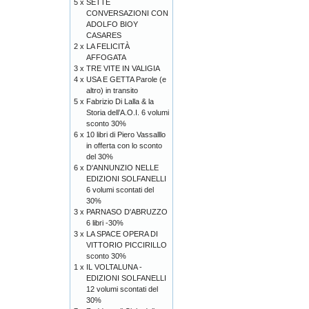
5 x
SETTE
CONVERSAZIONI CON
ADOLFO BIOY
CASARES
2 x
LA FELICITÀ
AFFOGATA
3 x
TRE VITE IN VALIGIA
4 x
USA E GETTA Parole (e
altro) in transito
5 x
Fabrizio Di Lalla & la
Storia dell’A.O.I. 6 volumi
sconto 30%
6 x
10 libri di Piero Vassalllo
in offerta con lo sconto
del 30%
6 x
D'ANNUNZIO NELLE
EDIZIONI SOLFANELLI
6 volumi scontati del
30%
3 x
PARNASO D'ABRUZZO
6 libri -30%
3 x
LA SPACE OPERA DI
VITTORIO PICCIRILLO
sconto 30%
1 x
IL VOLTALUNA -
EDIZIONI SOLFANELLI
12 volumi scontati del
30%