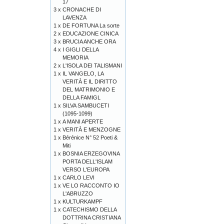
17
3 x
CRONACHE DI
LAVENZA
1 x
DE FORTUNA La sorte
2 x
EDUCAZIONE CINICA
3 x
BRUCIA ANCHE ORA
4 x
I GIGLI DELLA
MEMORIA
2 x
L'ISOLA DEI TALISMANI
1 x
IL VANGELO, LA
VERITÀ E IL DIRITTO
DEL MATRIMONIO E
DELLA FAMIGL
1 x
SILVA SAMBUCETI
(1095-1099)
1 x
A MANI APERTE
1 x
VERITÀ E MENZOGNE
1 x
Bérénice N° 52 Poeti &
Miti
1 x
BOSNIA ERZEGOVINA
PORTA DELL'ISLAM
VERSO L'EUROPA
1 x
CARLO LEVI
1 x
VE LO RACCONTO IO
L'ABRUZZO
1 x
KULTURKAMPF
1 x
CATECHISMO DELLA
DOTTRINA CRISTIANA