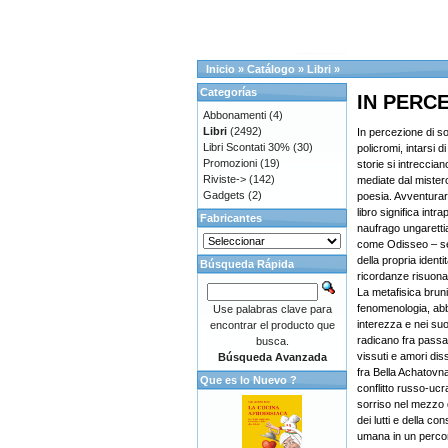
Inicio
»
Catálogo
»
Libri
»
Categorías
IN PERC
Abbonamenti
(4)
Libri
(2492)
In percezione di sor
Libri Scontati 30%
(30)
policromi, intarsi di
Promozioni
(19)
storie si intreccian
Riviste->
(142)
mediate dal mistero
Gadgets
(2)
poesia. Avventurars
libro significa intra
Fabricantes
naufrago ungarettia
come Odisseo – se
della propria identi
Búsqueda Rápida
ricordanze risuona
La metafisica bruni
fenomenologia, abb
Use palabras clave para
interezza e nei suoi
encontrar el producto que
radicano fra passa
busca.
vissuti e amori diss
Búsqueda Avanzada
fra Bella Achatovn
Que es lo Nuevo ?
conflitto russo-ucr
sorriso nel mezzo d
dei lutti e della co
umana in un percors