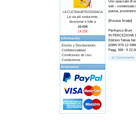
Uno spaccato di u
tutti – condensato i
poesia, prosimetro,
LA CUCINA AFRODISIACA
La via più seducente,
[Rosaria Scialpi]
divertente e folle a
15.00€
Pierfranco Bruni
14.25€
IN PERCEZIONE 
Información
Edizioni Tabula fati
[ISBN-979-12-598
Envíos y Devoluciones
Pagg. 368 - € 22,0
Confidencialidad
Condiciones de Uso
Comentarios
Contáctenos
Aceptamos