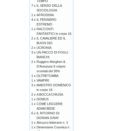
TEMPO
7 x
IL SENSO DELLA
SOCIOLOGIA
1 x
AFRODISIA
4 x
IL PENSIERO
ESTREMO
1 x
RACCONTI
FANTASTICI in corpo 16
2 x
IL CAVALIERE ED IL
BUON DIO
2 x
UCRONIA
3 x
UN PACCO DI FOGLI
BIANCHI
2 x
Ruggero Morghen &
D’Annunzio 6 volumi
scontati del 30%
1 x
OLTRETOMBA
1 x
VAMPIRI
3 x
MAESTRO DOMENICO
in corpo 16
2 x
A BOCCA CHIUSA
1 x
DOMUS
1 x
COME LEGGERE
ADAM BEDE
6 x
IL RITORNO DI
DORIAN GRAY
1 x
Abruzzo letterario n. 3
1 x
Dimensione Cosmica n.