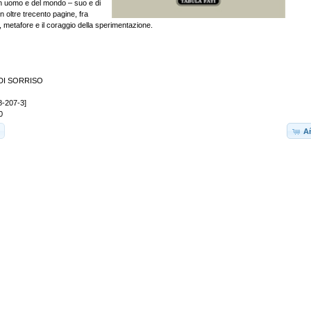
n uomo e del mondo – suo e di
n oltre trecento pagine, fra
 metafore e il coraggio della sperimentazione.
DI SORRISO
8-207-3]
0
Añ