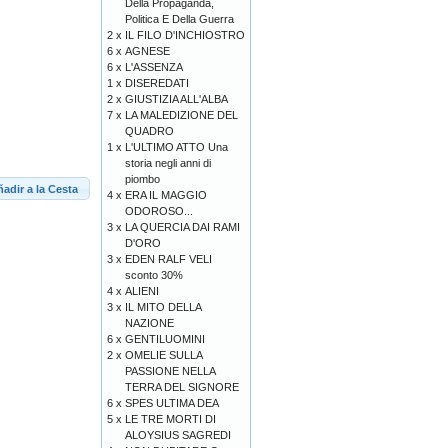
Della Propaganda,
Politica E Della Guerra
2 x
IL FILO D'INCHIOSTRO
6 x
AGNESE
6 x
L'ASSENZA
1 x
DISEREDATI
2 x
GIUSTIZIA ALL'ALBA
7 x
LA MALEDIZIONE DEL
QUADRO
1 x
L'ULTIMO ATTO Una
storia negli anni di
piombo
adir a la Cesta
4 x
ERA IL MAGGIO
ODOROSO...
3 x
LA QUERCIA DAI RAMI
D'ORO
3 x
EDEN RALF VELI
sconto 30%
4 x
ALIENI
3 x
IL MITO DELLA
NAZIONE
6 x
GENTILUOMINI
2 x
OMELIE SULLA
PASSIONE NELLA
TERRA DEL SIGNORE
6 x
SPES ULTIMA DEA
5 x
LE TRE MORTI DI
ALOYSIUS SAGREDI