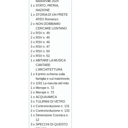
Baskerville 2024
1 x
STATO, PATRIA,
NAZIONE
1 x
STORIA DI UN PRETE
ATEO Romanzo
2 x
NON DOBBIAMO
CERCARE LONTANO
2 x
RSV n. 49
2 x
RSV n. 45
2 x
RSV n. 46
3 x
RSV n. 47
2 x
RSV n. 50
2 x
RSV n. 52
1 x
ABITARE LA MUSICA
CANTARE
L'ARCHITETTURA
1 x
Il primo schema sulla
famiglia e sul matrimonio
2 x
1181 La nascita del mito
1 x
Merope n. 72
2 x
Merope n. 73
1 x
ACQUA AMICA
3 x
TULIPANI DI VETRO
1 x
Controrivoluzione n. 131
2 x
Controrivoluzione n. 133
1 x
Dimensione Cosmica n.
12
3 x
SPECCHI DI QUESTO