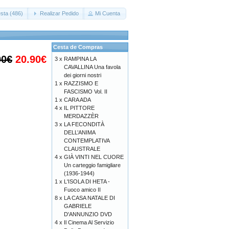
sta (486)
Realizar Pedido
Mi Cuenta
Cesta de Compras
00€
20.90€
3 x
RAMPINA LA
CAVALLINA Una favola
dei giorni nostri
1 x
RAZZISMO E
FASCISMO Vol. II
1 x
CARA ADA
4 x
IL PITTORE
MERDAZZÈR
3 x
LA FECONDITÀ
DELL’ANIMA
CONTEMPLATIVA
CLAUSTRALE
4 x
GIÀ VINTI NEL CUORE
Un carteggio famigliare
(1936-1944)
1 x
L'ISOLA DI HETA -
Fuoco amico II
8 x
LA CASA NATALE DI
GABRIELE
D'ANNUNZIO DVD
4 x
Il Cinema Al Servizio