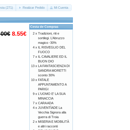
sta (271)
Realizar Pedido
Mi Cuenta
Cesta de Compras
.00€
8.55€
2 x
Tradizioni, riti e
sortilegi. L’Abruzzo
magico -30%
4 x
IL RISVEGLIO DEL
FUOCO
7 x
IL CAVALIERE ED IL
BUON DIO
13 x
LA FANTASCIENZA DI
SANDRA MORETTI
sconto 30%
10 x
FATALE
APPUNTAMENTO A
PARIGI
9 x
L'UOMO E' LA SUA
MINACCIA
7 x
CARA ADA
4 x
JUVENTÌADE La
Vecchia Signora alla
guerra di Troia
2 x
MISERIA E MOBILITÀ
e altri racconti