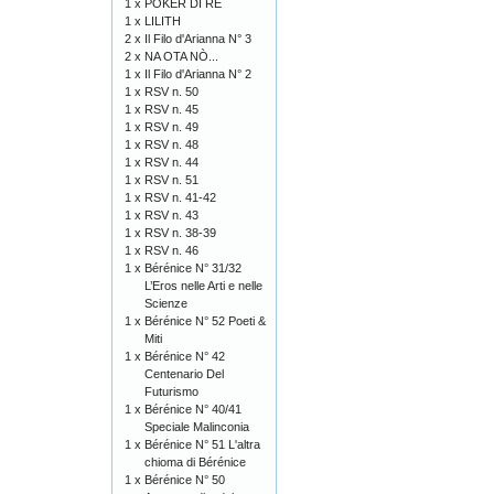
1 x
POKER DI RE
1 x
LILITH
2 x
Il Filo d'Arianna N° 3
2 x
NA OTA NÒ...
1 x
Il Filo d'Arianna N° 2
1 x
RSV n. 50
1 x
RSV n. 45
1 x
RSV n. 49
1 x
RSV n. 48
1 x
RSV n. 44
1 x
RSV n. 51
1 x
RSV n. 41-42
1 x
RSV n. 43
1 x
RSV n. 38-39
1 x
RSV n. 46
1 x
Bérénice N° 31/32
L’Eros nelle Arti e nelle
Scienze
1 x
Bérénice N° 52 Poeti &
Miti
1 x
Bérénice N° 42
Centenario Del
Futurismo
1 x
Bérénice N° 40/41
Speciale Malinconia
1 x
Bérénice N° 51 L'altra
chioma di Bérénice
1 x
Bérénice N° 50