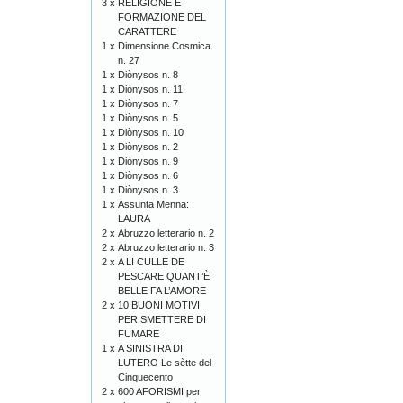
3 x
RELIGIONE E
FORMAZIONE DEL
CARATTERE
1 x
Dimensione Cosmica
n. 27
1 x
Diònysos n. 8
1 x
Diònysos n. 11
1 x
Diònysos n. 7
1 x
Diònysos n. 5
1 x
Diònysos n. 10
1 x
Diònysos n. 2
1 x
Diònysos n. 9
1 x
Diònysos n. 6
1 x
Diònysos n. 3
1 x
Assunta Menna:
LAURA
2 x
Abruzzo letterario n. 2
2 x
Abruzzo letterario n. 3
2 x
A LI CULLE DE
PESCARE QUANT’È
BELLE FA L’AMORE
2 x
10 BUONI MOTIVI
PER SMETTERE DI
FUMARE
1 x
A SINISTRA DI
LUTERO Le sètte del
Cinquecento
2 x
600 AFORISMI per