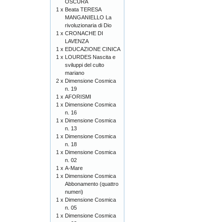
OSCURA
1 x
Beata TERESA
MANGANIELLO La
rivoluzionaria di Dio
1 x
CRONACHE DI
LAVENZA
1 x
EDUCAZIONE CINICA
1 x
LOURDES Nascita e
sviluppi del culto
mariano
2 x
Dimensione Cosmica
n. 19
1 x
AFORISMI
1 x
Dimensione Cosmica
n. 16
1 x
Dimensione Cosmica
n. 13
1 x
Dimensione Cosmica
n. 18
1 x
Dimensione Cosmica
n. 02
1 x
A-Mare
1 x
Dimensione Cosmica
Abbonamento (quattro
numeri)
1 x
Dimensione Cosmica
n. 05
1 x
Dimensione Cosmica