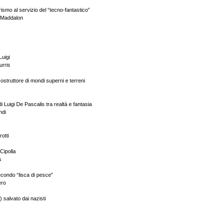
ismo al servizio del “tecno-fantastico”
o Maddalon
Luigi
urris
ostruttore di mondi superni e terreni
di Luigi De Pascalis tra realtà e fantasia
ndi
otti
 Cipolla
s
condo “lisca di pesce”
ero
) salvato dai nazisti