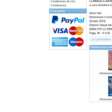
La Biblioteca dell’A
Condiciones de Uso
a cura di Andrea Gu
Contáctenos
Aceptamos
Autori Vari
Dimensione Cosmi
(Estate 2023)
Edizioni Tabula fati
[ISBN-979-12-598
Pagg. 96 - € 9,00
Comentarios
Clientes que co
Dimension
Dimension