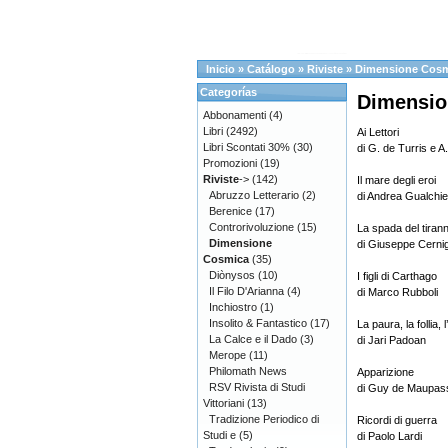
Inicio
»
Catálogo
»
Riviste
»
Dimensione Cos
Categorías
Dimensio
Abbonamenti
(4)
Libri
(2492)
Ai Lettori
Libri Scontati 30%
(30)
di G. de Turris e A
Promozioni
(19)
Riviste
->
(142)
Il mare degli eroi
Abruzzo Letterario
(2)
di Andrea Gualchier
Berenice
(17)
Controrivoluzione
(15)
La spada del tiran
Dimensione
di Giuseppe Cernig
Cosmica
(35)
Diònysos
(10)
I figli di Carthago
Il Filo D'Arianna
(4)
di Marco Rubboli
Inchiostro
(1)
Insolito & Fantastico
(17)
La paura, la follia, 
La Calce e il Dado
(3)
di Jari Padoan
Merope
(11)
Philomath News
Apparizione
RSV Rivista di Studi
di Guy de Maupas
Vittoriani
(13)
Tradizione Periodico di
Ricordi di guerra
Studi e
(5)
di Paolo Lardi