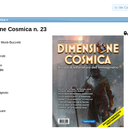
Ver Ce
mica
»
ne Cosmica n. 23
9
. Monti-Buzzetti
otti
no
lia
l’ignoto
sant