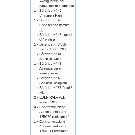
Avanguardie: dal
Situazionismo all'Inismo
1 x
Bérénice N° 47
L'Inisme à Paris
1 x
Bérénice N° 48
Conoscenze narrate
(1)
1 x
Bérénice N° 46 Luoghi
di frontiera
1 x
Bérénice N° 34/35
Inismo 1980 - 2005
1 x
Bérénice N° 44
Speciale Dada
1 x
Bérénice N° 45
Avanguardia e
avanguardie
1 x
Bérénice N° 43
Speciale Dialogismi
1 x
Bérénice N° 53 Poeti &
Miti
2 x
EDEN RALF VELI
sconto 30%
4 x
Controrivoluzione
Abbonamento ai nn.
125/130 (sei numeri)
1 x
Controrivoluzione
Abbonamento ai nn.
126/131 (sei numeri)