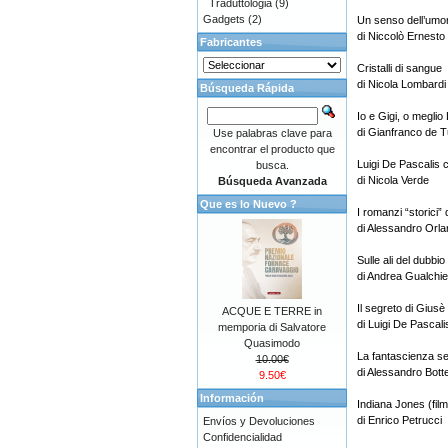
Traduttologia
(9)
Gadgets
(2)
Un senso dell’umor
di Niccolò Ernest
Fabricantes
Cristalli di sangue
di Nicola Lombardi
Búsqueda Rápida
Io e Gigi, o meglio 
di Gianfranco de T
Use palabras clave para
encontrar el producto que
Luigi De Pascalis c
busca.
di Nicola Verde
Búsqueda Avanzada
Que es lo Nuevo ?
I romanzi “storici” 
di Alessandro Orla
Sulle ali del dubbio
di Andrea Gualchier
Il segreto di Giusè
ACQUE E TERRE in
di Luigi De Pascali
memporia di Salvatore
Quasimodo
La fantascienza se
10.00€
di Alessandro Bott
9.50€
Información
Indiana Jones (film
di Enrico Petrucci
Envíos y Devoluciones
Confidencialidad