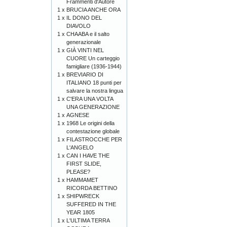
Frammenti d'Autore
1 x
BRUCIA ANCHE ORA
1 x
IL DONO DEL
DIAVOLO
1 x
CHAABA e il salto
generazionale
1 x
GIÀ VINTI NEL
CUORE Un carteggio
famigliare (1936-1944)
1 x
BREVIARIO DI
ITALIANO 18 punti per
salvare la nostra lingua
1 x
C'ERA UNA VOLTA
UNA GENERAZIONE
1 x
AGNESE
1 x
1968 Le origini della
contestazione globale
1 x
FILASTROCCHE PER
L'ANGELO
1 x
CAN I HAVE THE
FIRST SLIDE,
PLEASE?
1 x
HAMMAMET
RICORDA BETTINO
1 x
SHIPWRECK
SUFFERED IN THE
YEAR 1805
1 x
L'ULTIMA TERRA