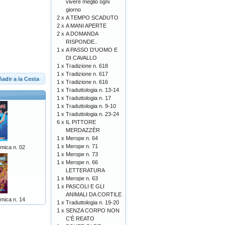
vivere meglio ogni
giorno
2 x
A TEMPO SCADUTO
2 x
A MANI APERTE
2 x
A DOMANDA
RISPONDE..
1 x
A PASSO D'UOMO E
DI CAVALLO
1 x
Tradizione n. 618
1 x
Tradizione n. 617
adir a la Cesta
1 x
Tradizione n. 616
1 x
Traduttologia n. 13-14
1 x
Traduttologia n. 17
1 x
Traduttologia n. 9-10
1 x
Traduttologia n. 23-24
6 x
IL PITTORE
MERDAZZÈR
1 x
Merope n. 64
1 x
Merope n. 71
mica n. 02
1 x
Merope n. 73
1 x
Merope n. 66
LETTERATURA
1 x
Merope n. 63
1 x
PASCOLI E GLI
ANIMALI DA CORTILE
mica n. 14
1 x
Traduttologia n. 19-20
1 x
SENZA CORPO NON
C'È REATO