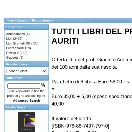
Top
»
Catalog
»
Promozioni
»
Categories
TUTTI I LIBRI DEL 
Abbonamenti
(4)
AURITI
Libri
(2492)
Libri Scontati 30%
(30)
Promozioni
(19)
Riviste->
(142)
Gadgets
(2)
Offerta libri del prof. Giacinto Auriti
Manufacturers
dei 100 anni dalla sua nascita
Quick Find
Pacchetto di 6 libri a Euro 58,00 - 
=
Use keywords to find the
Euro 35,00 + 5,00 (spese spedizione
product you are looking for.
Advanced Search
40,00
What's New?
Il valore del diritto
[ISBN-978-88-7497-797-0]