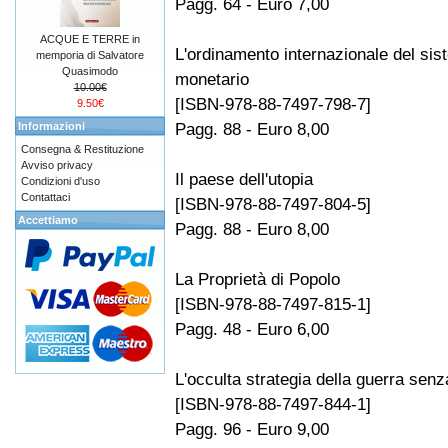
Pagg. 64 - Euro 7,00
ACQUE E TERRE in
L'ordinamento internazionale del si
memporia di Salvatore
Quasimodo
monetario
10.00€
[ISBN-978-88-7497-798-7]
9.50€
Pagg. 88 - Euro 8,00
Informazioni
Consegna & Restituzione
Avviso privacy
Il paese dell'utopia
Condizioni d'uso
Contattaci
[ISBN-978-88-7497-804-5]
Accettiamo
Pagg. 88 - Euro 8,00
La Proprietà di Popolo
[ISBN-978-88-7497-815-1]
Pagg. 48 - Euro 6,00
L'occulta strategia della guerra senz
[ISBN-978-88-7497-844-1]
Pagg. 96 - Euro 9,00