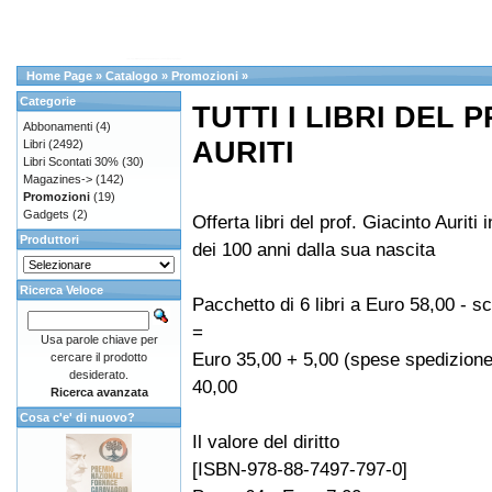
Home Page
»
Catalogo
»
Promozioni
»
Categorie
TUTTI I LIBRI DEL 
Abbonamenti
(4)
AURITI
Libri
(2492)
Libri Scontati 30%
(30)
Magazines->
(142)
Promozioni
(19)
Gadgets
(2)
Offerta libri del prof. Giacinto Auriti
Produttori
dei 100 anni dalla sua nascita
Ricerca Veloce
Pacchetto di 6 libri a Euro 58,00 - 
=
Usa parole chiave per
Euro 35,00 + 5,00 (spese spedizione
cercare il prodotto
desiderato.
40,00
Ricerca avanzata
Cosa c'e' di nuovo?
Il valore del diritto
[ISBN-978-88-7497-797-0]