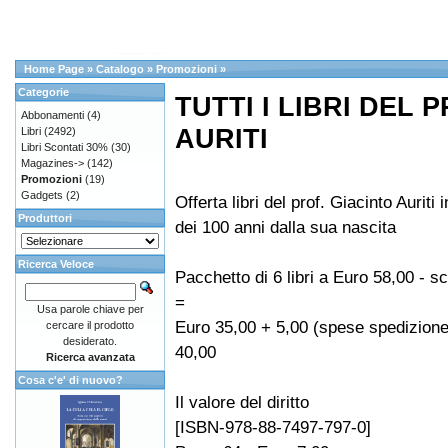
Home Page
»
Catalogo
»
Promozioni
»
Categorie
TUTTI I LIBRI DEL 
Abbonamenti
(4)
AURITI
Libri
(2492)
Libri Scontati 30%
(30)
Magazines->
(142)
Promozioni
(19)
Gadgets
(2)
Offerta libri del prof. Giacinto Auriti
Produttori
dei 100 anni dalla sua nascita
Ricerca Veloce
Pacchetto di 6 libri a Euro 58,00 - 
=
Usa parole chiave per
Euro 35,00 + 5,00 (spese spedizione
cercare il prodotto
desiderato.
40,00
Ricerca avanzata
Cosa c'e' di nuovo?
Il valore del diritto
[ISBN-978-88-7497-797-0]