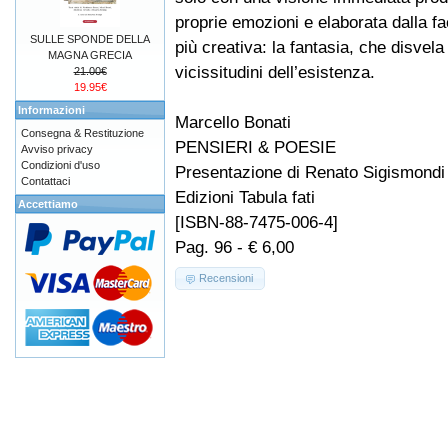
proprie emozioni e elaborata dalla f
SULLE SPONDE DELLA
più creativa: la fantasia, che disvela
MAGNA GRECIA
vicissitudini dell’esistenza.
21.00€
19.95€
Informazioni
Marcello Bonati
Consegna & Restituzione
PENSIERI & POESIE
Avviso privacy
Condizioni d'uso
Presentazione di Renato Sigismondi
Contattaci
Edizioni Tabula fati
Accettiamo
[ISBN-88-7475-006-4]
Pag. 96 - € 6,00
Recensioni