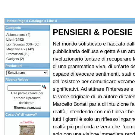
Home Page
»
Catalogo
»
Libri
»
Categorie
PENSIERI & POESIE
Abbonamenti
(4)
Libri
(2492)
Nel mondo sofisticato e fiaccato dall
Libri Scontati 30%
(30)
Magazines->
(142)
pubblicitaria dell’usa e getta è un att
Promozioni
(19)
rivoluzionario tentare di recuperare 
Gadgets
(2)
di una grammatica viva, di un’arte de
Produttori
capace di evocare sentimenti, stati d
Ricerca Veloce
dell’esistere per comunicare verame
significativi. Ad attirare l’interesse e
Usa parole chiave per
la voce originale di un autore di talen
cercare il prodotto
desiderato.
Marcello Bonati parla di intuizione fa
Ricerca avanzata
realtà, intendendo con ciò l’idea che 
Cosa c'e' di nuovo?
tutti i giorni è solo un riflesso ingan
realtà più profonda e vera che l’uom
solo con una visione immediata prodo