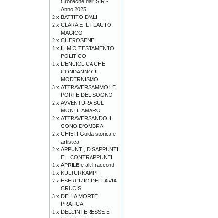
Cronache dall'ISIR -
Anno 2025
2 x
BATTITO D'ALI
2 x
CLARA E IL FLAUTO
MAGICO
2 x
CHEROSENE
1 x
IL MIO TESTAMENTO
POLITICO
1 x
L'ENCICLICA CHE
CONDANNO' IL
MODERNISMO
3 x
ATTRAVERSAMMO LE
PORTE DEL SOGNO
2 x
AVVENTURA SUL
MONTE AMARO
2 x
ATTRAVERSANDO IL
CONO D'OMBRA
2 x
CHIETI Guida storica e
artistica
2 x
APPUNTI, DISAPPUNTI
E... CONTRAPPUNTI
1 x
APRILE e altri racconti
1 x
KULTURKAMPF
2 x
ESERCIZIO DELLA VIA
CRUCIS
3 x
DELLA MORTE
PRATICA
1 x
DELL'INTERESSE E