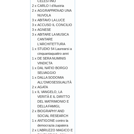
CELESTINO
2 x
CARLO I d'Austria
2 x
AGGRAPPATA AD UNA
NUVOLA
3 x
ABITAVO LA LUCE
3 x
ACCUSO IL CONCILIO
3 x
AGNESE
3 x
ABITARE LA MUSICA
CANTARE
L'ARCHITETTURA
1 x
STUDIO 54 Laurearsi a
cinquantaquattro anni
1 x
DE SERA NUMINIS
VINDICTA
1 x
DAL NATIO BORGO
SELVAGGIO
1 x
DALLA SODOMIA
ALL'OMOSESSUALITÀ
2 x
AGATA
1 x
IL VANGELO, LA
VERITÀ E IL DIRITTO
DEL MATRIMONIO E
DELLA FAMIGL
2 x
BIOGRAPHY AND
SOCIAL RESEARCH
1 x
ANTIGONE contro la
democrazia zapatera
2 x
L’ABRUZZO MAGICO E