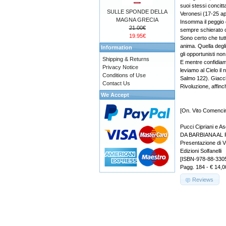
suoi stessi concitt
SULLE SPONDE DELLA
Veronesi (17-25 ap
MAGNA GRECIA
Insomma il peggio 
21.00€
sempre schierato c
19.95€
Sono certo che tutt
anima. Quella degli 
Information
gli opportunisti non
Shipping & Returns
E mentre confidiam
Privacy Notice
leviamo al Cielo il
Conditions of Use
Salmo 122). Giacch
Contact Us
Rivoluzione, affin
We Accept
[On. Vito Comencin
Pucci Cipriani e A
DA BARBIANA AL F
Presentazione di V
Edizioni Solfanelli
[ISBN-978-88-330
Pagg. 184 - € 14,0
Reviews