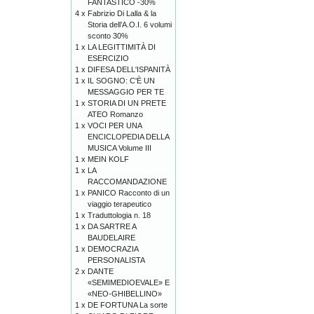
FANTASTICO -30%
4 x
Fabrizio Di Lalla & la
Storia dell’A.O.I. 6 volumi
sconto 30%
1 x
LA LEGITTIMITÀ DI
ESERCIZIO
1 x
DIFESA DELL'ISPANITÀ
1 x
IL SOGNO: C'È UN
MESSAGGIO PER TE
1 x
STORIA DI UN PRETE
ATEO Romanzo
1 x
VOCI PER UNA
ENCICLOPEDIA DELLA
MUSICA Volume III
1 x
MEIN KOLF
1 x
LA
RACCOMANDAZIONE
1 x
PANICO Racconto di un
viaggio terapeutico
1 x
Traduttologia n. 18
1 x
DA SARTRE A
BAUDELAIRE
1 x
DEMOCRAZIA
PERSONALISTA
2 x
DANTE
«SEMIMEDIOEVALE» E
«NEO-GHIBELLINO»
1 x
DE FORTUNA La sorte