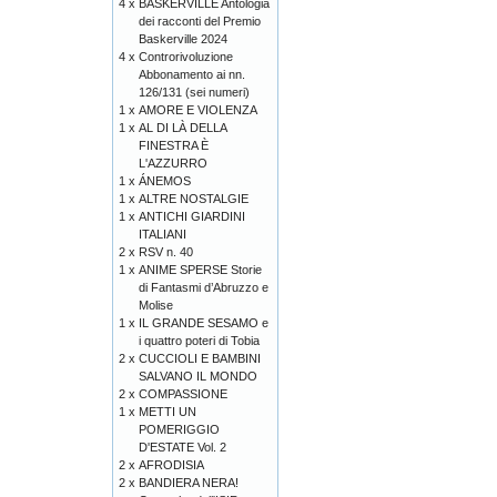
4 x
BASKERVILLE Antologia
dei racconti del Premio
Baskerville 2024
4 x
Controrivoluzione
Abbonamento ai nn.
126/131 (sei numeri)
1 x
AMORE E VIOLENZA
1 x
AL DI LÀ DELLA
FINESTRA È
L'AZZURRO
1 x
ÁNEMOS
1 x
ALTRE NOSTALGIE
1 x
ANTICHI GIARDINI
ITALIANI
2 x
RSV n. 40
1 x
ANIME SPERSE Storie
di Fantasmi d’Abruzzo e
Molise
1 x
IL GRANDE SESAMO e
i quattro poteri di Tobia
2 x
CUCCIOLI E BAMBINI
SALVANO IL MONDO
2 x
COMPASSIONE
1 x
METTI UN
POMERIGGIO
D'ESTATE Vol. 2
2 x
AFRODISIA
2 x
BANDIERA NERA!