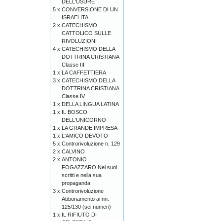
DELL'USURE
5 x
CONVERSIONE DI UN
ISRAELITA
2 x
CATECHISMO
CATTOLICO SULLE
RIVOLUZIONI
4 x
CATECHISMO DELLA
DOTTRINA CRISTIANA
Classe III
1 x
LA CAFFETTIERA
3 x
CATECHISMO DELLA
DOTTRINA CRISTIANA
Classe IV
1 x
DELLA LINGUA LATINA
1 x
IL BOSCO
DELL'UNICORNO
1 x
LA GRANDE IMPRESA
1 x
L'AMICO DEVOTO
5 x
Controrivoluzione n. 129
2 x
CALVINO
2 x
ANTONIO
FOGAZZARO Nei suoi
scritti e nella sua
propaganda
3 x
Controrivoluzione
Abbonamento ai nn.
125/130 (sei numeri)
1 x
IL RIFIUTO DI