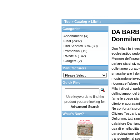
Top
»
Catalog
»
Libri
»
Categories
DA BARBI
Abbonamenti
(4)
Donmilan
Libri
(2492)
Libri Scontati 30%
(30)
Don Milani fu invece
Promozioni
(19)
ecclesiastico sedot
Riviste->
(142)
Memore dell’insegn
Gadgets
(2)
parlare sia sì sì, n
Manufacturers
collettaneo curato 
smascherare il don 
mostrandone invece
Quick Find
riconosce l’albero 
Milani di cui ci par
dell’inciampo, del t
Use keywords to find the
farne le spese sia
product you are looking for.
ulteriore aggravant
Advanced Search
Né conforta (a prop
Oliviero Toscani, a
What's New?
Del primo, tutti r
calciatore Damiano
usa dire nella città
partecipazione alle
transgender, al sos