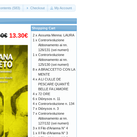
ontents (583)
Checkout
My Account
Shopping Cart
00€
13.30€
2 x
Assunta Menna: LAURA
1 x
Controrivoluzione
Abbonamento ai nn.
126/131 (sei numeri)
1 x
Controrivoluzione
Abbonamento ai nn.
125/130 (sei numeri)
8 x
A BRACCETTO CON LA
MENTE
4 x
A LI CULLE DE
PESCARE QUANT’È
BELLE FA L’AMORE
4 x
72 ORE
6 x
Diònysos n. 11
4 x
Controrivoluzione n. 134
7 x
Diònysos n. 3
7 x
Controrivoluzione
Abbonamento ai nn.
127/132 (sei numeri)
3 x
Il Filo d'Arianna N° 4
1 x
Il Filo d'Arianna N° 3