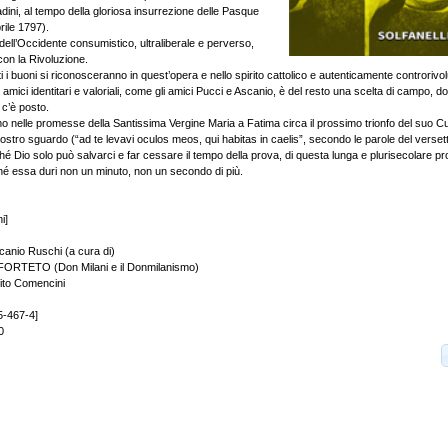
adini, al tempo della gloriosa insurrezione delle Pasque
rile 1797).
dell’Occidente consumistico, ultraliberale e perverso,
on la Rivoluzione.
i i buoni si riconosceranno in quest’opera e nello spirito cattolico e autenticamente controrivo
amici identitari e valoriali, come gli amici Pucci e Ascanio, è del resto una scelta di campo, dov
 c’è posto.
o nelle promesse della Santissima Vergine Maria a Fatima circa il prossimo trionfo del suo 
 nostro sguardo (“ad te levavi oculos meos, qui habitas in caelis”, secondo le parole del versetto
é Dio solo può salvarci e far cessare il tempo della prova, di questa lunga e plurisecolare p
ché essa duri non un minuto, non un secondo di più.
i]
scanio Ruschi (a cura di)
ORTETO (Don Milani e il Donmilanismo)
ito Comencini
5-467-4]
0