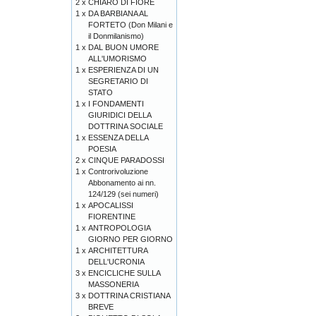
2 x
CHIARO DI FIORE
1 x
DA BARBIANA AL
FORTETO (Don Milani e
il Donmilanismo)
1 x
DAL BUON UMORE
ALL'UMORISMO
1 x
ESPERIENZA DI UN
SEGRETARIO DI
STATO
1 x
I FONDAMENTI
GIURIDICI DELLA
DOTTRINA SOCIALE
1 x
ESSENZA DELLA
POESIA
2 x
CINQUE PARADOSSI
1 x
Controrivoluzione
Abbonamento ai nn.
124/129 (sei numeri)
1 x
APOCALISSI
FIORENTINE
1 x
ANTROPOLOGIA
GIORNO PER GIORNO
1 x
ARCHITETTURA
DELL'UCRONIA
3 x
ENCICLICHE SULLA
MASSONERIA
3 x
DOTTRINA CRISTIANA
BREVE