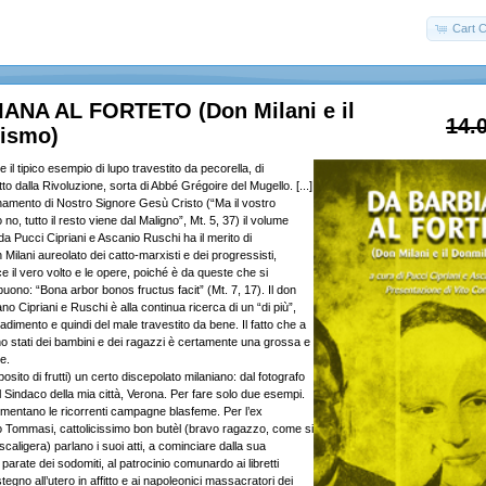
Cart C
ANA AL FORTETO (Don Milani e il
14.
ismo)
 il tipico esempio di lupo travestito da pecorella, di
to dalla Rivoluzione, sorta di Abbé Grégoire del Mugello. [...]
amento di Nostro Signore Gesù Cristo (“Ma il vostro
o no, tutto il resto viene dal Maligno”, Mt. 5, 37) il volume
da Pucci Cipriani e Ascanio Ruschi ha il merito di
Milani aureolato dei catto-marxisti e dei progressisti,
 il vero volto e le opere, poiché è da queste che si
buono: “Bona arbor bonos fructus facit” (Mt. 7, 17). Il don
lano Cipriani e Ruschi è alla continua ricerca di un “di più”,
radimento e quindi del male travestito da bene. Il fatto che a
no stati dei bambini e dei ragazzi è certamente una grossa e
e.
osito di frutti) un certo discepolato milaniano: dal fotografo
l Sindaco della mia città, Verona. Per fare solo due esempi.
ammentano le ricorrenti campagne blasfeme. Per l’ex
 Tommasi, cattolicissimo bon butèl (bravo ragazzo, come si
 scaligera) parlano i suoi atti, a cominciare dalla sua
 parate dei sodomiti, al patrocinio comunardo ai libretti
tegno all’utero in affitto e ai napoleonici massacratori dei