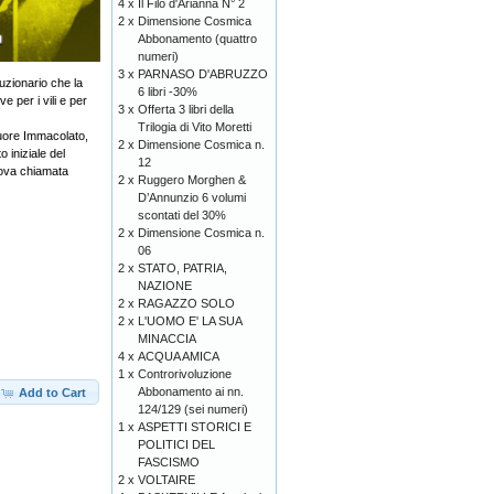
4 x
Il Filo d'Arianna N° 2
2 x
Dimensione Cosmica
Abbonamento (quattro
numeri)
3 x
PARNASO D'ABRUZZO
luzionario che la
6 libri -30%
e per i vili e per
3 x
Offerta 3 libri della
Trilogia di Vito Moretti
Cuore Immacolato,
2 x
Dimensione Cosmica n.
 iniziale del
12
rova chiamata
2 x
Ruggero Morghen &
D’Annunzio 6 volumi
scontati del 30%
2 x
Dimensione Cosmica n.
06
2 x
STATO, PATRIA,
NAZIONE
2 x
RAGAZZO SOLO
2 x
L'UOMO E' LA SUA
MINACCIA
4 x
ACQUA AMICA
1 x
Controrivoluzione
Abbonamento ai nn.
Add to Cart
124/129 (sei numeri)
1 x
ASPETTI STORICI E
POLITICI DEL
FASCISMO
2 x
VOLTAIRE