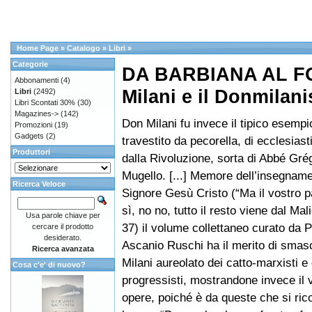
Home Page
»
Catalogo
»
Libri
»
Categorie
DA BARBIANA AL F
Abbonamenti
(4)
Milani e il Donmilan
Libri
(2492)
Libri Scontati 30%
(30)
Magazines->
(142)
Don Milani fu invece il tipico esempi
Promozioni
(19)
Gadgets
(2)
travestito da pecorella, di ecclesiast
Produttori
dalla Rivoluzione, sorta di Abbé Grég
Mugello. [...] Memore dell’insegname
Ricerca Veloce
Signore Gesù Cristo (“Ma il vostro pa
sì, no no, tutto il resto viene dal Mal
Usa parole chiave per
37) il volume collettaneo curato da P
cercare il prodotto
desiderato.
Ascanio Ruschi ha il merito di smasc
Ricerca avanzata
Milani aureolato dei catto-marxisti e 
Cosa c'e' di nuovo?
progressisti, mostrandone invece il v
opere, poiché è da queste che si ric