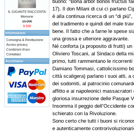
buono: “Bona arbor bonos fructus fac
17). Il don Milani di cui ci parlano C
IL GIGANTE RACCONTA
è alla continua ricerca di un “di più”,
Memorie
10.00€
del tradimento e quindi del male trav
9.50€
bene. Il fatto che a farne le spese s
Informazioni
una grossa e ulteriore aggravante.
Consegna & Restituzione
Avviso privacy
Né conforta (a proposito di frutti) un
Condizioni d'uso
Oliviero Toscani, al Sindaco della mi
Contattaci
primo, tutti rammentano le ricorrent
Accettiamo
Damiano Tommasi, cattolicissimo bon
città scaligera) parlano i suoi atti, 
dei sodomiti, al patrocinio comunardo 
affitto e ai napoleonici massacratori 
gloriosa insurrezione delle Pasque V
Insomma il peggio dell’Occidente con
schierato con la Rivoluzione.
Sono certo che tutti i buoni si ricono
e autenticamente controrivoluzionario