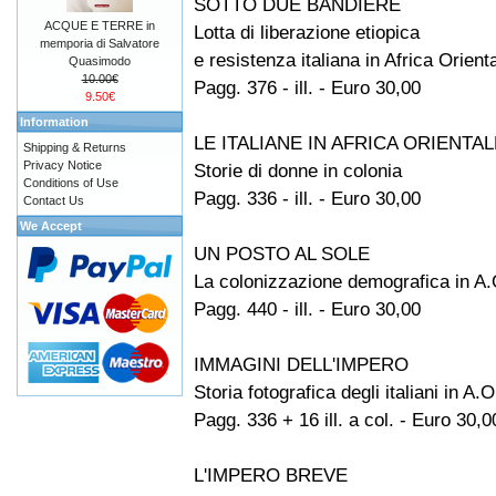
SOTTO DUE BANDIERE
ACQUE E TERRE in
Lotta di liberazione etiopica
memporia di Salvatore
e resistenza italiana in Africa Orient
Quasimodo
10.00€
Pagg. 376 - ill. - Euro 30,00
9.50€
Information
LE ITALIANE IN AFRICA ORIENTAL
Shipping & Returns
Privacy Notice
Storie di donne in colonia
Conditions of Use
Pagg. 336 - ill. - Euro 30,00
Contact Us
We Accept
UN POSTO AL SOLE
La colonizzazione demografica in A.
Pagg. 440 - ill. - Euro 30,00
IMMAGINI DELL'IMPERO
Storia fotografica degli italiani in A.O
Pagg. 336 + 16 ill. a col. - Euro 30,0
L'IMPERO BREVE