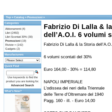
Top
»
Catalog
»
Promozioni
»
Categories
Fabrizio Di Lalla & la
Abbonamenti
(4)
dell’A.O.I. 6 volumi
Libri
(2492)
Libri Scontati 30%
(30)
Promozioni
(19)
Fabrizio Di Lalla & la Storia dell’A.O.
Riviste->
(142)
Gadgets
(2)
Manufacturers
6 volumi scontati del 30%
Quick Find
Euro 164,00 - 30% = 114,80
Use keywords to find the
NAPOLI IMPERIALE
product you are looking for.
Advanced Search
L’odissea dei neri della Triennale
What's New?
delle Terre d’Oltremare del 1940
Pagg. 160 - ill. - Euro 14,00