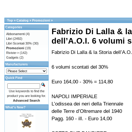
Top
»
Catalog
»
Promozioni
»
Categories
Fabrizio Di Lalla & la
Abbonamenti
(4)
dell’A.O.I. 6 volumi
Libri
(2492)
Libri Scontati 30%
(30)
Promozioni
(19)
Fabrizio Di Lalla & la Storia dell’A.O.
Riviste->
(142)
Gadgets
(2)
Manufacturers
6 volumi scontati del 30%
Quick Find
Euro 164,00 - 30% = 114,80
Use keywords to find the
NAPOLI IMPERIALE
product you are looking for.
Advanced Search
L’odissea dei neri della Triennale
What's New?
delle Terre d’Oltremare del 1940
Pagg. 160 - ill. - Euro 14,00