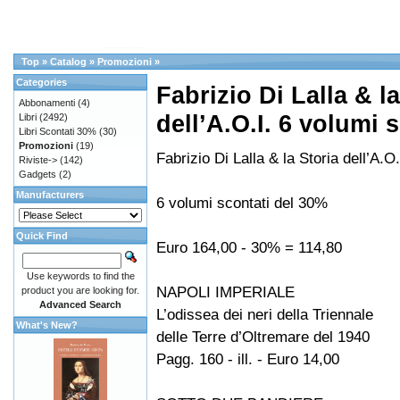
Top
»
Catalog
»
Promozioni
»
Categories
Fabrizio Di Lalla & la
Abbonamenti
(4)
dell’A.O.I. 6 volumi
Libri
(2492)
Libri Scontati 30%
(30)
Promozioni
(19)
Fabrizio Di Lalla & la Storia dell’A.O.
Riviste->
(142)
Gadgets
(2)
Manufacturers
6 volumi scontati del 30%
Quick Find
Euro 164,00 - 30% = 114,80
Use keywords to find the
NAPOLI IMPERIALE
product you are looking for.
Advanced Search
L’odissea dei neri della Triennale
What's New?
delle Terre d’Oltremare del 1940
Pagg. 160 - ill. - Euro 14,00