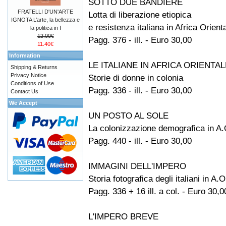
SOTTO DUE BANDIERE
FRATELLI D'UN'ARTE
Lotta di liberazione etiopica
IGNOTA L’arte, la bellezza e
e resistenza italiana in Africa Orient
la politica in I
12.00€
Pagg. 376 - ill. - Euro 30,00
11.40€
Information
LE ITALIANE IN AFRICA ORIENTAL
Shipping & Returns
Privacy Notice
Storie di donne in colonia
Conditions of Use
Pagg. 336 - ill. - Euro 30,00
Contact Us
We Accept
UN POSTO AL SOLE
La colonizzazione demografica in A.
Pagg. 440 - ill. - Euro 30,00
IMMAGINI DELL'IMPERO
Storia fotografica degli italiani in A.O
Pagg. 336 + 16 ill. a col. - Euro 30,0
L'IMPERO BREVE