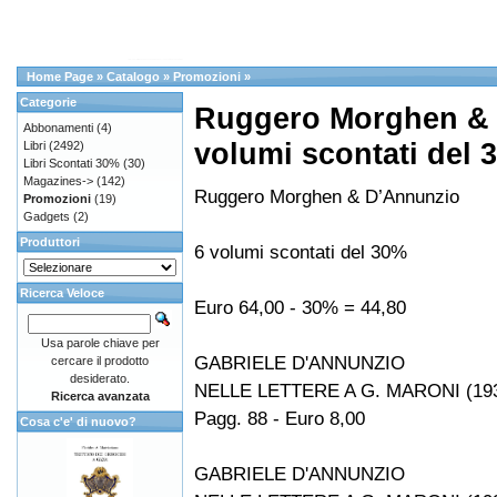
Home Page
»
Catalogo
»
Promozioni
»
Categorie
Ruggero Morghen & 
Abbonamenti
(4)
volumi scontati del 
Libri
(2492)
Libri Scontati 30%
(30)
Magazines->
(142)
Ruggero Morghen & D’Annunzio
Promozioni
(19)
Gadgets
(2)
Produttori
6 volumi scontati del 30%
Ricerca Veloce
Euro 64,00 - 30% = 44,80
Usa parole chiave per
GABRIELE D'ANNUNZIO
cercare il prodotto
desiderato.
NELLE LETTERE A G. MARONI (19
Ricerca avanzata
Pagg. 88 - Euro 8,00
Cosa c'e' di nuovo?
GABRIELE D'ANNUNZIO