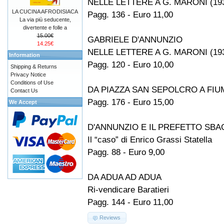
NELLE LETTERE A G. MARONI (19
LA CUCINA AFRODISIACA
Pagg. 136 - Euro 11,00
La via più seducente,
divertente e folle a
15.00€
GABRIELE D'ANNUNZIO
14.25€
NELLE LETTERE A G. MARONI (19
Information
Pagg. 120 - Euro 10,00
Shipping & Returns
Privacy Notice
Conditions of Use
DA PIAZZA SAN SEPOLCRO A FIUM
Contact Us
Pagg. 176 - Euro 15,00
We Accept
D'ANNUNZIO E IL PREFETTO SBA
Il “caso” di Enrico Grassi Statella
Pagg. 88 - Euro 9,00
DA ADUA AD ADUA
Ri-vendicare Baratieri
Pagg. 144 - Euro 11,00
Reviews