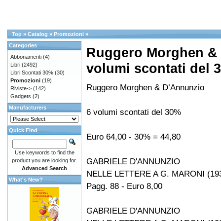
Top
»
Catalog
»
Promozioni
»
Categories
Ruggero Morghen & 
Abbonamenti
(4)
volumi scontati del 
Libri
(2492)
Libri Scontati 30%
(30)
Promozioni
(19)
Ruggero Morghen & D’Annunzio
Riviste->
(142)
Gadgets
(2)
Manufacturers
6 volumi scontati del 30%
Quick Find
Euro 64,00 - 30% = 44,80
Use keywords to find the
GABRIELE D'ANNUNZIO
product you are looking for.
Advanced Search
NELLE LETTERE A G. MARONI (19
What's New?
Pagg. 88 - Euro 8,00
GABRIELE D'ANNUNZIO