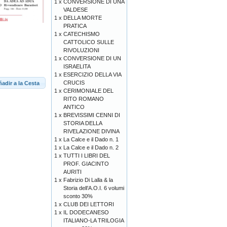
1 x
CONVERSIONE DI UNA
VALDESE
1 x
DELLA MORTE
PRATICA
1 x
CATECHISMO
CATTOLICO SULLE
RIVOLUZIONI
1 x
CONVERSIONE DI UN
ISRAELITA
1 x
ESERCIZIO DELLA VIA
CRUCIS
adir a la Cesta
1 x
CERIMONIALE DEL
RITO ROMANO
ANTICO
1 x
BREVISSIMI CENNI DI
STORIA DELLA
RIVELAZIONE DIVINA
1 x
La Calce e il Dado n. 1
1 x
La Calce e il Dado n. 2
1 x
TUTTI I LIBRI DEL
PROF. GIACINTO
AURITI
1 x
Fabrizio Di Lalla & la
Storia dell’A.O.I. 6 volumi
sconto 30%
1 x
CLUB DEI LETTORI
1 x
IL DODECANESO
ITALIANO-LA TRILOGIA