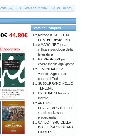
esta (37)
Realizar Pedido
Mi Cuenta
Cesta de Compras
00€
44.80€
1 x
Merope n. 61-62 E.M.
FOSTER REVISITED
1 x
A MARGINE Teoria
critica e sociologia della
letteratura
1 x
600 AFORISMI per
vivere meglio ogni giorno
1 x
JUVENTÌADE La
Vecchia Signora alla
guerra di Troia
1 x
SUSSURRANO NELLE
TENEBRE
1 x
CRISTIADA Messico
martire
1 x
ANTONIO
FOGAZZARO Nei suoi
scritti e nella sua
propaganda
1 x
CATECHISMO DELLA
DOTTRINA CRISTIANA
Classi I e II