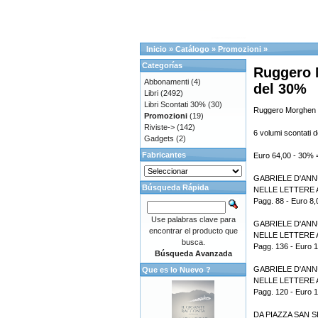
Inicio
»
Catálogo
»
Promozioni
»
Categorías
Ruggero 
Abbonamenti
(4)
del 30%
Libri
(2492)
Libri Scontati 30%
(30)
Ruggero Morghen 
Promozioni
(19)
Riviste->
(142)
6 volumi scontati 
Gadgets
(2)
Fabricantes
Euro 64,00 - 30% 
GABRIELE D'AN
Búsqueda Rápida
NELLE LETTERE A
Pagg. 88 - Euro 8,
Use palabras clave para
GABRIELE D'AN
encontrar el producto que
NELLE LETTERE A
busca.
Pagg. 136 - Euro 1
Búsqueda Avanzada
GABRIELE D'AN
Que es lo Nuevo ?
NELLE LETTERE A
Pagg. 120 - Euro 
DA PIAZZA SAN S