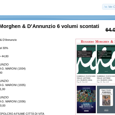
Ver C
Morghen & D’Annunzio 6 volumi scontati
64.
& D’Annunzio
del 30%
= 44,80
NUNZIO
 G. MARONI (1934)
00
NUNZIO
 G. MARONI (1935)
1,00
NUNZIO
 G. MARONI (1936)
10,00
EPOLCRO A FIUME CITTÀ DI VITA