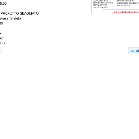
15,00
L PREFETTO SBAGLIATO
Grassi Statella
00
A
eri
1,00
Añ