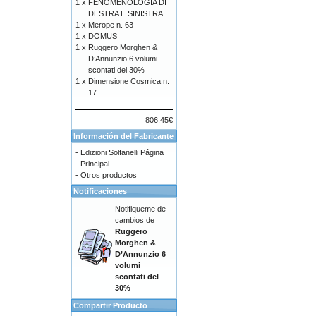
1 x
FENOMENOLOGIA DI
DESTRA E SINISTRA
1 x
Merope n. 63
1 x
DOMUS
1 x
Ruggero Morghen &
D’Annunzio 6 volumi
scontati del 30%
1 x
Dimensione Cosmica n.
17
806.45€
Información del Fabricante
-
Edizioni Solfanelli Página
Principal
-
Otros productos
Notificaciones
Notifiqueme de
cambios de
Ruggero
Morghen &
D’Annunzio 6
volumi
scontati del
30%
Compartir Producto