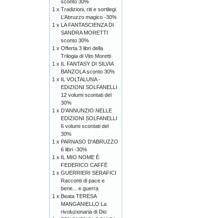
sconto 30%
1 x
Tradizioni, riti e sortilegi.
L’Abruzzo magico -30%
1 x
LA FANTASCIENZA DI
SANDRA MORETTI
sconto 30%
1 x
Offerta 3 libri della
Trilogia di Vito Moretti
1 x
IL FANTASY DI SILVIA
BANZOLA sconto 30%
1 x
IL VOLTALUNA -
EDIZIONI SOLFANELLI
12 volumi scontati del
30%
1 x
D'ANNUNZIO NELLE
EDIZIONI SOLFANELLI
6 volumi scontati del
30%
1 x
PARNASO D'ABRUZZO
6 libri -30%
1 x
IL MIO NOME È
FEDERICO CAFFÈ
1 x
GUERRIERI SERAFICI
Racconti di pace e
bene... e guerra
1 x
Beata TERESA
MANGANIELLO La
rivoluzionaria di Dio