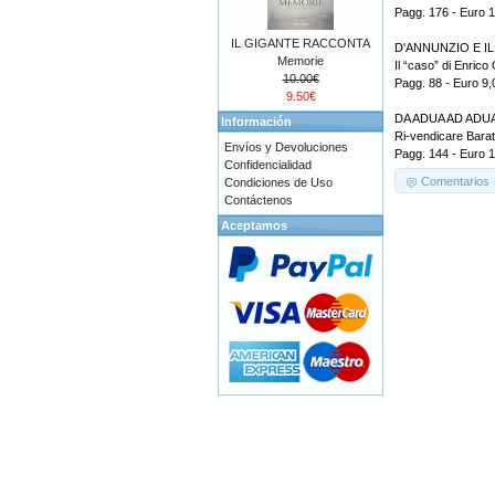
Pagg. 176 - Euro 
IL GIGANTE RACCONTA
D'ANNUNZIO E I
Memorie
Il “caso” di Enrico 
10.00€
Pagg. 88 - Euro 9,
9.50€
DA ADUA AD ADU
Información
Ri-vendicare Barati
Envíos y Devoluciones
Pagg. 144 - Euro 1
Confidencialidad
Comentarios
Condiciones de Uso
Contáctenos
Aceptamos