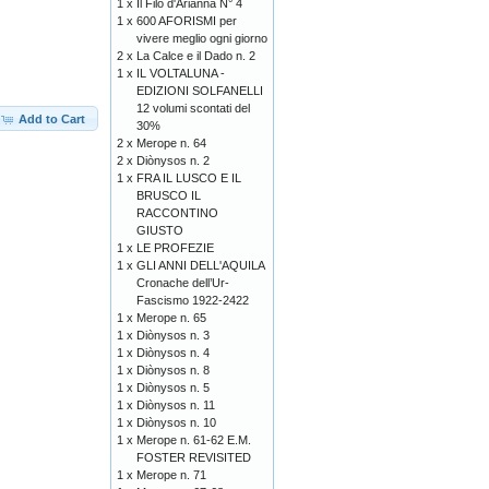
1 x
Il Filo d'Arianna N° 4
1 x
600 AFORISMI per
vivere meglio ogni giorno
2 x
La Calce e il Dado n. 2
1 x
IL VOLTALUNA -
EDIZIONI SOLFANELLI
12 volumi scontati del
Add to Cart
30%
2 x
Merope n. 64
2 x
Diònysos n. 2
1 x
FRA IL LUSCO E IL
BRUSCO IL
RACCONTINO
GIUSTO
1 x
LE PROFEZIE
1 x
GLI ANNI DELL'AQUILA
Cronache dell’Ur-
Fascismo 1922-2422
1 x
Merope n. 65
1 x
Diònysos n. 3
1 x
Diònysos n. 4
1 x
Diònysos n. 8
1 x
Diònysos n. 5
1 x
Diònysos n. 11
1 x
Diònysos n. 10
1 x
Merope n. 61-62 E.M.
FOSTER REVISITED
1 x
Merope n. 71