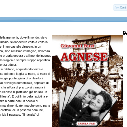
Cart 
9
ella memoria, dove il mondo, visto
ambino, si concentra volta a volta in
, in un castello dirupato, in un
a, sino all’ultima immagine, dolorosa
 e propria cesura tra il mondo ingenuo
 e la tragica e sempre troppo repentina
ienza adulta.
di si dilatano, acquistando forza e
: ed ecco la gita al mare, al mare di
iaggia punteggiata di ombrelloni
ivo privilegio domenicale, popolata di
che all’ora di pranzo si tramuta in
 ricolma di piatti che già da soli un
esta”. E poi il rito della radiolina e
rtita a carte con un occhio ai
mai dimenticate, ma che sono parte
collettivo, di un passato comune,
nida il passato, “l’infanzia” di