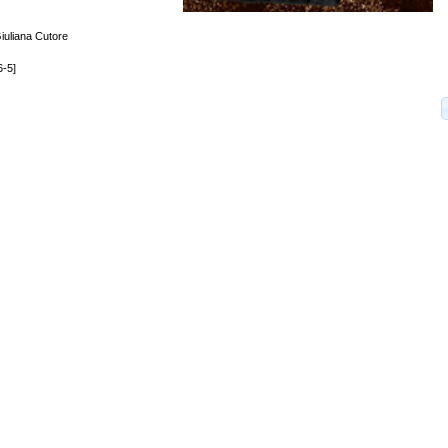
iuliana Cutore
-5]