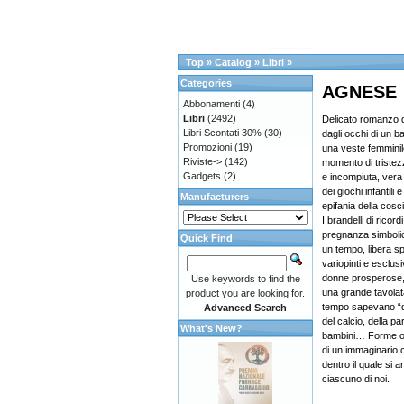
Top
»
Catalog
»
Libri
»
Categories
AGNESE
Abbonamenti
(4)
Libri
(2492)
Delicato romanzo d
Libri Scontati 30%
(30)
dagli occhi di un b
Promozioni
(19)
una veste femminile
Riviste->
(142)
momento di tristezz
Gadgets
(2)
e incompiuta, vera
dei giochi infantili
Manufacturers
epifania della cosc
I brandelli di ricor
pregnanza simbolica
Quick Find
un tempo, libera sp
variopinti e esclus
donne prosperose, 
Use keywords to find the
una grande tavolata
product you are looking for.
tempo sapevano “di f
Advanced Search
del calcio, della pa
What's New?
bambini… Forme or
di un immaginario 
dentro il quale si an
ciascuno di noi.