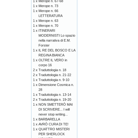
1 x
Merope n. 67-68
1 x
Merope n. 73
1 x
Merope n. 66
LETTERATURA
1 x
Merope n. 63
1 x
Merope n. 70
1 x
ITINERARI
MODERNISTI Lo spazio
nella narrativa di E.M.
Forster
1 x
IL RE DEL BOSCO E LA
REGINA BIANCA
1 x
OLTRE IL VERO in
corpo 16
2 x
Traduttologia n. 18
2 x
Traduttologia n. 21-22
1 x
Traduttologia n. 9-10
1 x
Dimensione Cosmica n.
28
1 x
Traduttologia n. 13-14
2 x
Traduttologia n. 19-20
1 x
NON SMETTERÒ MAI
DI SCRIVERE... I will
never stop writing...
1 x
BARBARELLA
1 x
AVRÒ CURA DI TE!
1 x
QUATTRO MISTERI
PER SHERLOCK