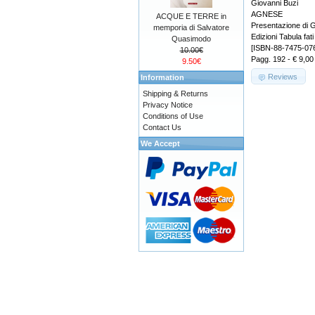
Giovanni Buzi
AGNESE
ACQUE E TERRE in
Presentazione di G
memporia di Salvatore
Edizioni Tabula fati
Quasimodo
[ISBN-88-7475-076
10.00€
Pagg. 192 - € 9,00
9.50€
Reviews
Information
Shipping & Returns
Privacy Notice
Conditions of Use
Contact Us
We Accept