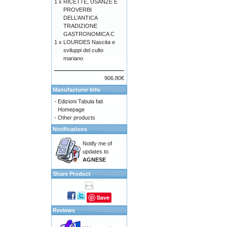
1 x
RICETTE, USANZE E
PROVERBI
DELL’ANTICA
TRADIZIONE
GASTRONOMICA C
1 x
LOURDES Nascita e
sviluppi del culto
mariano
906.80€
Manufacturer Info
-
Edizioni Tabula fati
Homepage
-
Other products
Notifications
Notify me of
updates to
AGNESE
Share Product
Save
Reviews