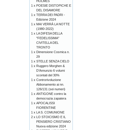
HOLMES
1 x
POESIE DISTOPICHE E
DEL DISAMORE
1 x
TERRA DEI PADRI -
Edizione 2024
1 x
MAI VERRÀ LA NOTTE
(1980-2022)
1 x
LA DIFESA DELLA
"FEDELISSIMA"
CIVITELLA DEL
TRONTO
1 x
Dimensione Cosmica n.
29
1 x
STELLE SENZA CIELO
1 x
Ruggero Morghen &
D’Annunzio 6 volumi
scontati del 30%
1 x
Controrivoluzione
Abbonamento ai nn.
126/131 (sei numeri)
1 x
ANTIGONE contro la
democrazia zapatera
1 x
APOCALISSI
FIORENTINE
1 x
LA S. COMUNIONE
2 x
LO STOICISMO E IL
PENSIERO CRISTIANO
Nuova edizione 2024