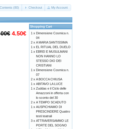
Contents (80)
Checkout
My Account
Shopping Cart
.00€
4.50€
1 x
Dimensione Cosmica n.
04
2 x
A MARIA SANTISSIMA
1 x
EL RITUAL DEL DUELO
1 x
EBREI E MUSULMANI
NON HANNO LO
STESSO DIO DEI
CRISTIANI
1 x
Dimensione Cosmica n.
07
2 x
A BOCCA CHIUSA
1 x
ABITAVO LA LUCE
1 x
Zuddas e il Ciclo delle
Amazzoni in offerta con
lo sconto del 30
2 x
A TEMPO SCADUTO
1 x
AUSPICHIAMO DI
PRESCINDERE Quattro
testi teatrali
3 x
ATTRAVERSAMMO LE
PORTE DEL SOGNO