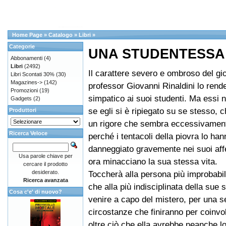
Home Page
»
Catalogo
»
Libri
»
Categorie
UNA STUDENTESSA
Abbonamenti
(4)
Libri
(2492)
Il carattere severo e ombroso del g
Libri Scontati 30%
(30)
Magazines->
(142)
professor Giovanni Rinaldini lo rend
Promozioni
(19)
simpatico ai suoi studenti. Ma essi 
Gadgets
(2)
se egli si è ripiegato su se stesso, 
Produttori
un rigore che sembra eccessivament
Ricerca Veloce
perché i tentacoli della piovra lo han
danneggiato gravemente nei suoi affet
Usa parole chiave per
ora minacciano la sua stessa vita.
cercare il prodotto
desiderato.
Toccherà alla persona più improbabi
Ricerca avanzata
che alla più indisciplinata della sue
Cosa c'e' di nuovo?
venire a capo del mistero, per una se
circostanze che finiranno per coinvo
oltre ciò che ella avrebbe neanche 