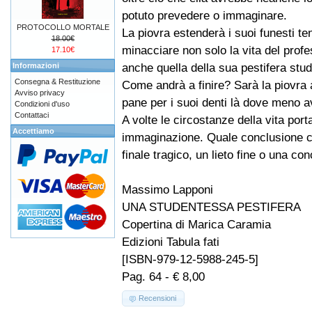
potuto prevedere o immaginare.
PROTOCOLLO MORTALE
La piovra estenderà i suoi funesti ten
18.00€
minacciare non solo la vita del prof
17.10€
anche quella della sua pestifera stu
Informazioni
Consegna & Restituzione
Come andrà a finire? Sarà la piovra a
Avviso privacy
pane per i suoi denti là dove meno a
Condizioni d'uso
Contattaci
A volte le circostanze della vita por
Accettiamo
immaginazione. Quale conclusione ci
finale tragico, un lieto fine o una c
Massimo Lapponi
UNA STUDENTESSA PESTIFERA
Copertina di Marica Caramia
Edizioni Tabula fati
[ISBN-979-12-5988-245-5]
Pag. 64 - € 8,00
Recensioni