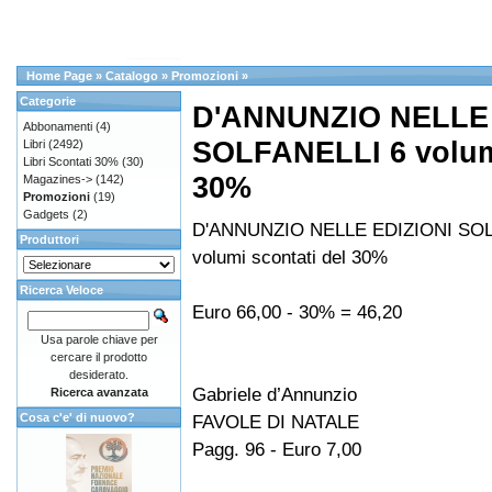
Home Page
»
Catalogo
»
Promozioni
»
Categorie
D'ANNUNZIO NELLE 
Abbonamenti
(4)
SOLFANELLI 6 volumi
Libri
(2492)
Libri Scontati 30%
(30)
30%
Magazines->
(142)
Promozioni
(19)
Gadgets
(2)
D'ANNUNZIO NELLE EDIZIONI SOL
Produttori
volumi scontati del 30%
Ricerca Veloce
Euro 66,00 - 30% = 46,20
Usa parole chiave per
cercare il prodotto
desiderato.
Gabriele d’Annunzio
Ricerca avanzata
Cosa c'e' di nuovo?
FAVOLE DI NATALE
Pagg. 96 - Euro 7,00