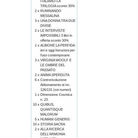
ITALIANO-LA
TRILOGIA sconto 30%
2 x
RUMINANDO
MESSALINA
3 x
UNA DONNA TRA DUE
DIVISE
2 x
LE INTERVISTE
IMPOSSIBILI 3 libri in
offerta sconto 30%
1 x
ALBIONE LA PERFIDA
ieri e oggi Istruzioni per
l’uso contemporane
3 x
VIRGINIA WOOLF E
LE OMBRE DEL
PASSATO
2 x
ANIMA SPERDUTA
6 x
Controrivoluzione
Abbonamento ai nn.
126/131 (sei numeri)
1 x
Dimensione Cosmica
n. 23
10 x
QUIBUS,
QUANTISQUE
MALORUM
5 x
HUMANI GENERIS
10 x
STORIA SACRA
2 x
ALLA RICERCA
DELL'ARMONIA