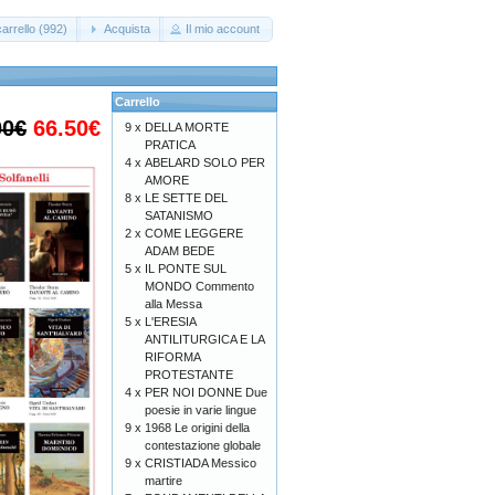
arrello (992)
Acquista
Il mio account
Carrello
00€
66.50€
9 x
DELLA MORTE
PRATICA
4 x
ABELARD SOLO PER
AMORE
8 x
LE SETTE DEL
SATANISMO
2 x
COME LEGGERE
ADAM BEDE
5 x
IL PONTE SUL
MONDO Commento
alla Messa
5 x
L'ERESIA
ANTILITURGICA E LA
RIFORMA
PROTESTANTE
4 x
PER NOI DONNE Due
poesie in varie lingue
9 x
1968 Le origini della
contestazione globale
9 x
CRISTIADA Messico
martire