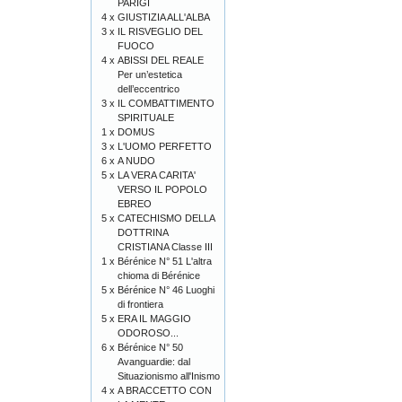
PARIGI
4 x
GIUSTIZIA ALL'ALBA
3 x
IL RISVEGLIO DEL
FUOCO
4 x
ABISSI DEL REALE
Per un’estetica
dell’eccentrico
3 x
IL COMBATTIMENTO
SPIRITUALE
1 x
DOMUS
3 x
L'UOMO PERFETTO
6 x
A NUDO
5 x
LA VERA CARITA'
VERSO IL POPOLO
EBREO
5 x
CATECHISMO DELLA
DOTTRINA
CRISTIANA Classe III
1 x
Bérénice N° 51 L'altra
chioma di Bérénice
5 x
Bérénice N° 46 Luoghi
di frontiera
5 x
ERA IL MAGGIO
ODOROSO...
6 x
Bérénice N° 50
Avanguardie: dal
Situazionismo all'Inismo
4 x
A BRACCETTO CON