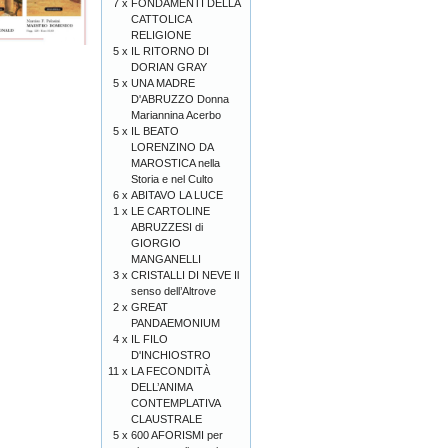
7 x
FONDAMENTI DELLA
CATTOLICA
RELIGIONE
5 x
IL RITORNO DI
DORIAN GRAY
5 x
UNA MADRE
D'ABRUZZO Donna
Mariannina Acerbo
5 x
IL BEATO
LORENZINO DA
MAROSTICA nella
Storia e nel Culto
6 x
ABITAVO LA LUCE
1 x
LE CARTOLINE
ABRUZZESI di
GIORGIO
MANGANELLI
3 x
CRISTALLI DI NEVE Il
senso dell’Altrove
2 x
GREAT
PANDAEMONIUM
4 x
IL FILO
D'INCHIOSTRO
11 x
LA FECONDITÀ
DELL’ANIMA
CONTEMPLATIVA
CLAUSTRALE
5 x
600 AFORISMI per