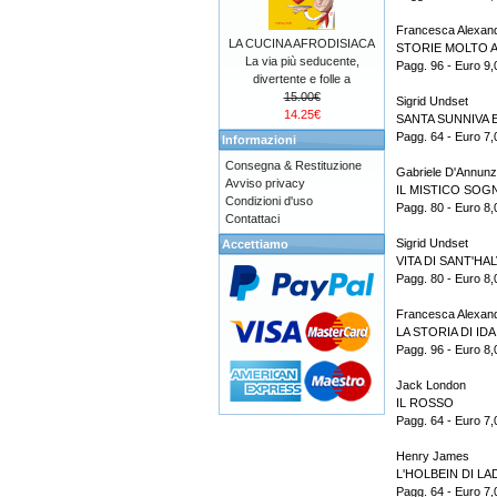
Francesca Alexan
LA CUCINA AFRODISIACA
STORIE MOLTO 
La via più seducente,
Pagg. 96 - Euro 9,
divertente e folle a
15.00€
Sigrid Undset
14.25€
SANTA SUNNIVA E
Pagg. 64 - Euro 7,
Informazioni
Consegna & Restituzione
Gabriele D'Annunz
Avviso privacy
IL MISTICO SOG
Condizioni d'uso
Pagg. 80 - Euro 8,
Contattaci
Sigrid Undset
Accettiamo
VITA DI SANT'HA
Pagg. 80 - Euro 8,
Francesca Alexan
LA STORIA DI IDA
Pagg. 96 - Euro 8,
Jack London
IL ROSSO
Pagg. 64 - Euro 7,
Henry James
L'HOLBEIN DI L
Pagg. 64 - Euro 7,