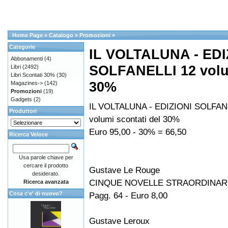
Home Page
»
Catalogo
»
Promozioni
»
Categorie
IL VOLTALUNA - EDI
Abbonamenti
(4)
SOLFANELLI 12 volum
Libri
(2492)
Libri Scontati 30%
(30)
30%
Magazines->
(142)
Promozioni
(19)
Gadgets
(2)
IL VOLTALUNA - EDIZIONI SOLFAN
Produttori
volumi scontati del 30%
Euro 95,00 - 30% = 66,50
Ricerca Veloce
Usa parole chiave per
cercare il prodotto
Gustave Le Rouge
desiderato.
CINQUE NOVELLE STRAORDINAR
Ricerca avanzata
Cosa c'e' di nuovo?
Pagg. 64 - Euro 8,00
Gustave Leroux