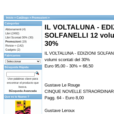
Inicio
»
Catálogo
»
Promozioni
»
Categorías
IL VOLTALUNA - EDI
Abbonamenti
(4)
SOLFANELLI 12 volum
Libri
(2492)
Libri Scontati 30%
(30)
30%
Promozioni
(19)
Riviste->
(142)
Gadgets
(2)
IL VOLTALUNA - EDIZIONI SOLFAN
Fabricantes
volumi scontati del 30%
Euro 95,00 - 30% = 66,50
Búsqueda Rápida
Use palabras clave para
encontrar el producto que
Gustave Le Rouge
busca.
CINQUE NOVELLE STRAORDINAR
Búsqueda Avanzada
Que es lo Nuevo ?
Pagg. 64 - Euro 8,00
Gustave Leroux