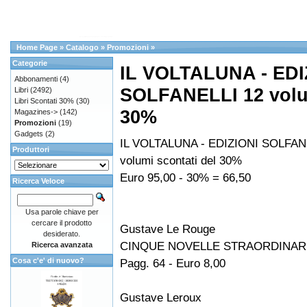
Home Page
»
Catalogo
»
Promozioni
»
Categorie
IL VOLTALUNA - EDI
Abbonamenti
(4)
SOLFANELLI 12 volum
Libri
(2492)
Libri Scontati 30%
(30)
30%
Magazines->
(142)
Promozioni
(19)
Gadgets
(2)
IL VOLTALUNA - EDIZIONI SOLFAN
Produttori
volumi scontati del 30%
Euro 95,00 - 30% = 66,50
Ricerca Veloce
Usa parole chiave per
cercare il prodotto
Gustave Le Rouge
desiderato.
CINQUE NOVELLE STRAORDINAR
Ricerca avanzata
Cosa c'e' di nuovo?
Pagg. 64 - Euro 8,00
Gustave Leroux