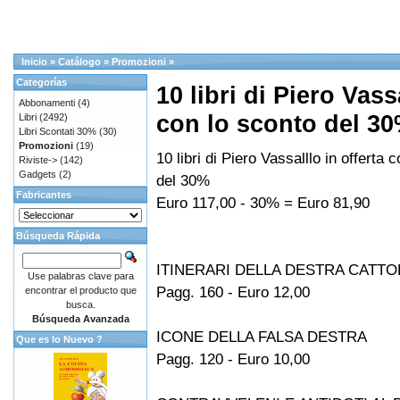
Inicio
»
Catálogo
»
Promozioni
»
Categorías
10 libri di Piero Vass
Abbonamenti
(4)
con lo sconto del 3
Libri
(2492)
Libri Scontati 30%
(30)
Promozioni
(19)
10 libri di Piero Vassalllo in offerta 
Riviste->
(142)
Gadgets
(2)
del 30%
Fabricantes
Euro 117,00 - 30% = Euro 81,90
Búsqueda Rápida
ITINERARI DELLA DESTRA CATTO
Use palabras clave para
Pagg. 160 - Euro 12,00
encontrar el producto que
busca.
Búsqueda Avanzada
ICONE DELLA FALSA DESTRA
Que es lo Nuevo ?
Pagg. 120 - Euro 10,00