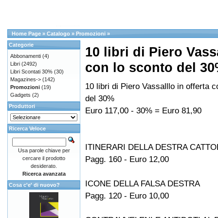
Home Page
»
Catalogo
»
Promozioni
»
Categorie
10 libri di Piero Vass
Abbonamenti
(4)
con lo sconto del 3
Libri
(2492)
Libri Scontati 30%
(30)
Magazines->
(142)
10 libri di Piero Vassalllo in offerta 
Promozioni
(19)
Gadgets
(2)
del 30%
Produttori
Euro 117,00 - 30% = Euro 81,90
Ricerca Veloce
ITINERARI DELLA DESTRA CATTO
Usa parole chiave per
Pagg. 160 - Euro 12,00
cercare il prodotto
desiderato.
Ricerca avanzata
ICONE DELLA FALSA DESTRA
Cosa c'e' di nuovo?
Pagg. 120 - Euro 10,00