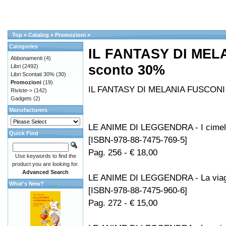
Top
»
Catalog
»
Promozioni
»
Categories
IL FANTASY DI MEL
Abbonamenti
(4)
sconto 30%
Libri
(2492)
Libri Scontati 30%
(30)
Promozioni
(19)
IL FANTASY DI MELANIA FUSCONI 
Riviste->
(142)
Gadgets
(2)
Manufacturers
LE ANIME DI LEGGENDRA - I cimeli 
Quick Find
[ISBN-978-88-7475-769-5]
Pag. 256 - € 18,00
Use keywords to find the
product you are looking for.
Advanced Search
LE ANIME DI LEGGENDRA - La viagg
What's New?
[ISBN-978-88-7475-960-6]
Pag. 272 - € 15,00