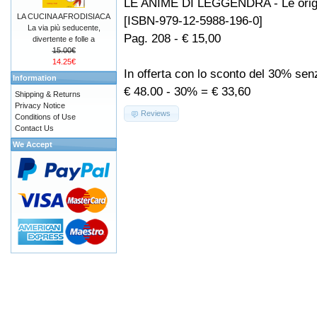
LE ANIME DI LEGGENDRA - Le orig
LA CUCINA AFRODISIACA
[ISBN-979-12-5988-196-0]
La via più seducente,
Pag. 208 - € 15,00
divertente e folle a
15.00€
14.25€
In offerta con lo sconto del 30% se
Information
€ 48.00 - 30% = € 33,60
Shipping & Returns
Privacy Notice
Reviews
Conditions of Use
Contact Us
We Accept