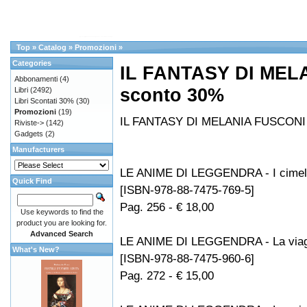
Top
»
Catalog
»
Promozioni
»
Categories
IL FANTASY DI MEL
Abbonamenti
(4)
sconto 30%
Libri
(2492)
Libri Scontati 30%
(30)
Promozioni
(19)
IL FANTASY DI MELANIA FUSCONI 
Riviste->
(142)
Gadgets
(2)
Manufacturers
LE ANIME DI LEGGENDRA - I cimeli 
Quick Find
[ISBN-978-88-7475-769-5]
Pag. 256 - € 18,00
Use keywords to find the
product you are looking for.
Advanced Search
LE ANIME DI LEGGENDRA - La viagg
What's New?
[ISBN-978-88-7475-960-6]
Pag. 272 - € 15,00