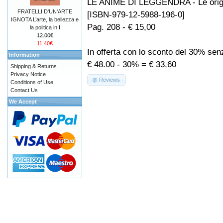
LE ANIME DI LEGGENDRA - Le orig
FRATELLI D'UN'ARTE
[ISBN-979-12-5988-196-0]
IGNOTA L’arte, la bellezza e
Pag. 208 - € 15,00
la politica in I
12.00€
11.40€
In offerta con lo sconto del 30% se
Information
€ 48.00 - 30% = € 33,60
Shipping & Returns
Privacy Notice
Reviews
Conditions of Use
Contact Us
We Accept