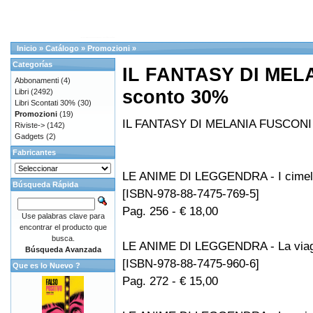
Inicio
»
Catálogo
»
Promozioni
»
Categorías
IL FANTASY DI MEL
Abbonamenti
(4)
sconto 30%
Libri
(2492)
Libri Scontati 30%
(30)
Promozioni
(19)
IL FANTASY DI MELANIA FUSCONI 
Riviste->
(142)
Gadgets
(2)
Fabricantes
LE ANIME DI LEGGENDRA - I cimeli 
Búsqueda Rápida
[ISBN-978-88-7475-769-5]
Pag. 256 - € 18,00
Use palabras clave para
encontrar el producto que
busca.
LE ANIME DI LEGGENDRA - La viagg
Búsqueda Avanzada
[ISBN-978-88-7475-960-6]
Que es lo Nuevo ?
Pag. 272 - € 15,00