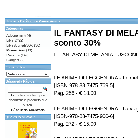
Inicio
»
Catálogo
»
Promozioni
»
Categorías
IL FANTASY DI MEL
Abbonamenti
(4)
sconto 30%
Libri
(2492)
Libri Scontati 30%
(30)
Promozioni
(19)
IL FANTASY DI MELANIA FUSCONI 
Riviste->
(142)
Gadgets
(2)
Fabricantes
LE ANIME DI LEGGENDRA - I cimeli 
Búsqueda Rápida
[ISBN-978-88-7475-769-5]
Pag. 256 - € 18,00
Use palabras clave para
encontrar el producto que
busca.
LE ANIME DI LEGGENDRA - La viagg
Búsqueda Avanzada
[ISBN-978-88-7475-960-6]
Que es lo Nuevo ?
Pag. 272 - € 15,00