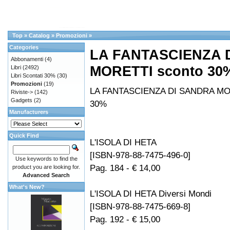
Top
»
Catalog
»
Promozioni
»
Categories
LA FANTASCIENZA 
Abbonamenti
(4)
MORETTI sconto 30
Libri
(2492)
Libri Scontati 30%
(30)
Promozioni
(19)
LA FANTASCIENZA DI SANDRA MO
Riviste->
(142)
Gadgets
(2)
30%
Manufacturers
Quick Find
L'ISOLA DI HETA
[ISBN-978-88-7475-496-0]
Use keywords to find the
Pag. 184 - € 14,00
product you are looking for.
Advanced Search
What's New?
L'ISOLA DI HETA Diversi Mondi
[ISBN-978-88-7475-669-8]
Pag. 192 - € 15,00