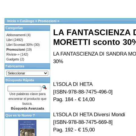
Inicio
»
Catálogo
»
Promozioni
»
Categorías
LA FANTASCIENZA 
Abbonamenti
(4)
MORETTI sconto 30
Libri
(2492)
Libri Scontati 30%
(30)
Promozioni
(19)
LA FANTASCIENZA DI SANDRA MO
Riviste->
(142)
Gadgets
(2)
30%
Fabricantes
Búsqueda Rápida
L'ISOLA DI HETA
[ISBN-978-88-7475-496-0]
Use palabras clave para
Pag. 184 - € 14,00
encontrar el producto que
busca.
Búsqueda Avanzada
L'ISOLA DI HETA Diversi Mondi
Que es lo Nuevo ?
[ISBN-978-88-7475-669-8]
Pag. 192 - € 15,00