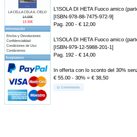
L'ISOLA DI HETA Fuoco amico (part
LA CELLA CELA IL CIELO
[ISBN-978-88-7475-972-9]
14.00€
13.30€
Pag. 200 - € 12,00
Información
Envíos y Devoluciones
L'ISOLA DI HETA Fuoco amico (part
Confidencialidad
Condiciones de Uso
[ISBN-979-12-5988-201-1]
Contáctenos
Pag. 192 - € 14,00
Aceptamos
In offerta con lo sconto del 30% se
€ 55.00 - 30% = € 38,50
Comentarios